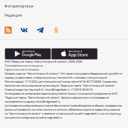
Фоторепортажи
Редакция
АНО «Редакция газеты «Магнитогорский металл». (2005-2026).
Пользовательское соглашение
Digital-агентство Uralmedias
Сетевое издание "Магнитогорский металл" (16+) зарегистрировано Федеральной службой по
надзору в сфере связи, информационных технологий и массовых коммуникаций
(Роскомнадзор) 17.10.2022, регистрационный номер серия ЭЛ № ФС77-84058. Учредитель
Автономная некоммерческая организация "Редакция газеты "Магнитогорский металл".
Главный редактор Наумов Е.М.,
inbox@magmetall.ru
,
+7 (3519) 39-60-74
Использование материалов издания допускается только с письменного разрешения АНО
"Редакция газеты "Магнитогорский металл". Запрос о возможности использования
направляется по адресу
inbox@magmetall.ru
.
Цитирование материалов допускается без согласия правообладателя в объеме, оправданном
целью цитирования, при этом ссылка на источник обязательно должна содержать указание
на "Магнитогорский металл" и являться гиперссылкой на сайт magmetall.ru или на страницу
конкретного материала на сайте magmetall.ru.