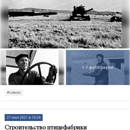
#стадион
#стан"2500"
#станция
#стенгазета
#столовая
#строительство
#строительство города
#строительствогорода
#строительстводрамтеатра
#субботник
#творчество
#театр
#техникум
#тир
#трамвай
#трамвайныепути
#транспорт
#трестмагнитострой
#учащиеся
#училище
#учреждениедополнительногообразования
+ 7 фотографий
#учреждения
#футболисты
#цирк
#школьники
#эл.подстанция
#эстафета
#совхоз
27 июл 2021 в 10:24
Строительство птицефабрики