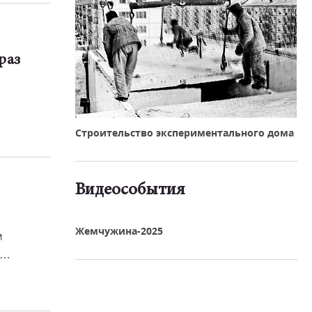
раз
Строительство экспериментального дома
Видеособытия
реть видео
Жемчужина-2025
м
разу