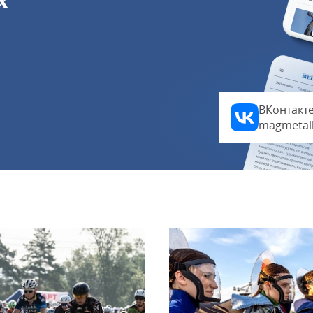
х
ВКонтакт
magmetal