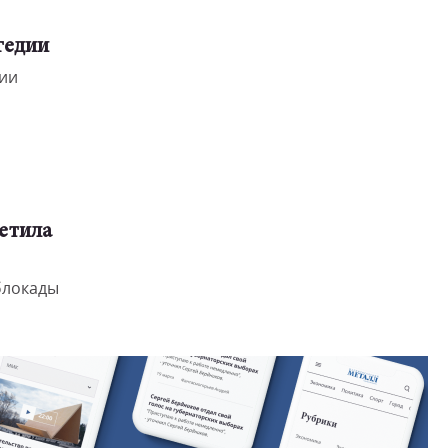
гедии
ии
етила
 блокады