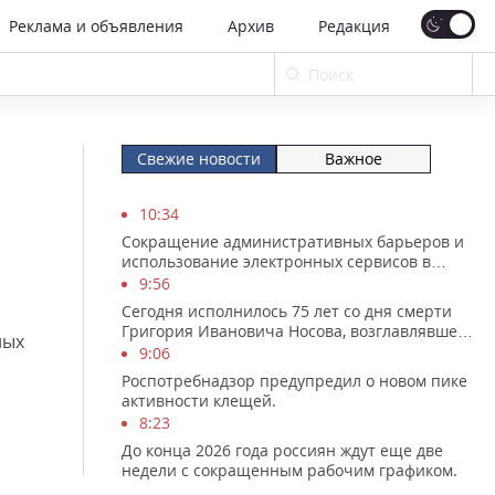
Реклама и объявления
Архив
Редакция
Свежие новости
Важное
10:34
Сокращение административных барьеров и
использование электронных сервисов в
сфере земли и ...
9:56
Сегодня исполнилось 75 лет со дня смерти
Григория Ивановича Носова, возглавлявшего
ных
Магнито...
9:06
Роспотребнадзор предупредил о новом пике
активности клещей.
8:23
До конца 2026 года россиян ждут еще две
недели с сокращенным рабочим графиком.