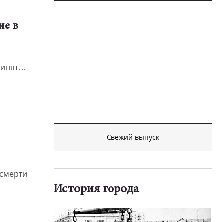
ие в
ринять
Свежий выпуск
 смерти
История города
ые