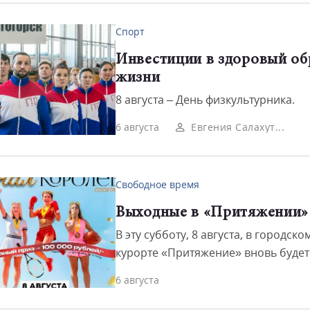
сложные ...
Спорт
Инвестиции в здоровый об
жизни
8 августа – День физкультурника.
6 августа
Евгения Салахут...
Свободное время
Выходные в «Притяжении»
Смот
В эту субботу, 8 августа, в городско
курорте «Притяжение» вновь будет
празднично. В этот день пройдут с
6 августа
два крупных мероприятия.