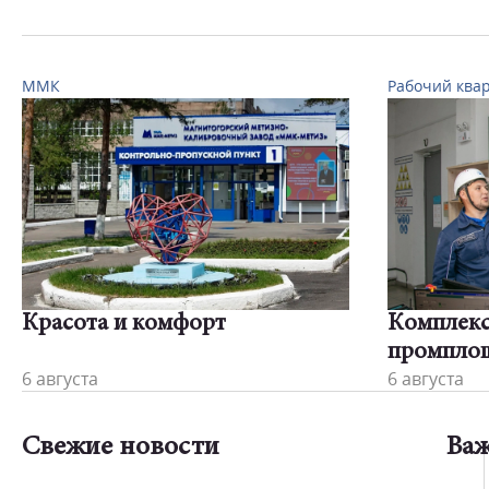
ММК
Рабочий ква
Красота и комфорт
Комплекс
промпло
6 августа
6 августа
Свежие новости
Ва