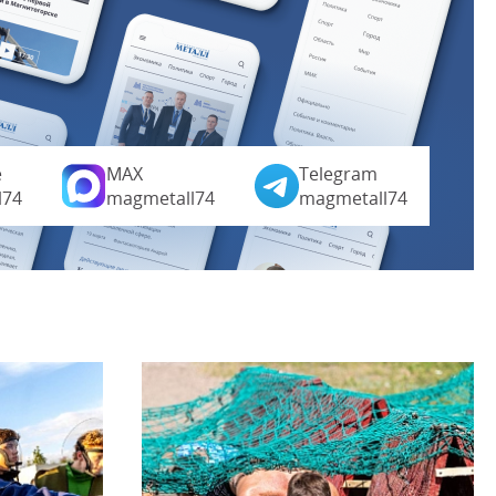
е
MAX
Telegram
l74
magmetall74
magmetall74