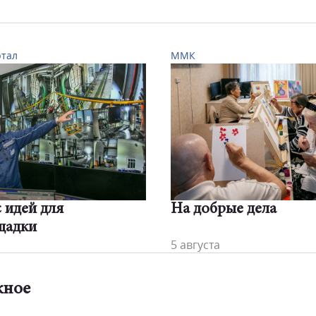
ртал
ММК
 идей для
На добрые дела
щадки
5 августа
жное