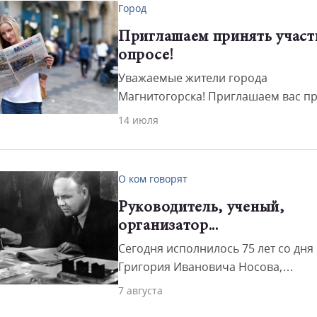
Город
Приглашаем принять участ
опросе!
Уважаемые жители города
Магнитогорска! Приглашаем вас п
участие в опросе, посвящённом
14 июля
городским СМИ.
О ком говорят
Руководитель, ученый,
организатор...
Сегодня исполнилось 75 лет со дня
Григория Ивановича Носова,
возглавлявшего Магнитогорский
7 августа
металлургический комбинат в сам