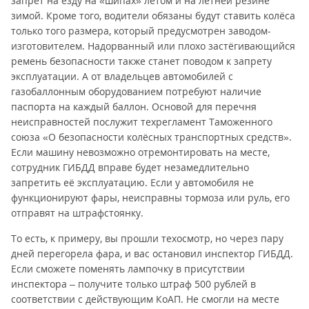
запрет на езду на «шипах» летом и на летней резине
зимой. Кроме того, водители обязаны будут ставить колёса
только того размера, который предусмотрен заводом-
изготовителем. Надорванный или плохо застёгивающийся
ремень безопасности также станет поводом к запрету
эксплуатации. А от владельцев автомобилей с
газобаллонным оборудованием потребуют наличие
паспорта на каждый баллон. Основой для перечня
неисправностей послужит техрегламент Таможенного
союза «О безопасности колёсных транспортных средств».
Если машину невозможно отремонтировать на месте,
сотрудник ГИБДД вправе будет незамедлительно
запретить её эксплуатацию. Если у автомобиля не
функционируют фары, неисправны тормоза или руль, его
отправят на штрафстоянку.
То есть, к примеру, вы прошли техосмотр, но через пару
дней перегорела фара, и вас остановил инспектор ГИБДД.
Если сможете поменять лампочку в присутствии
инспектора – получите только штраф 500 рублей в
соответствии с действующим КоАП. Не смогли на месте