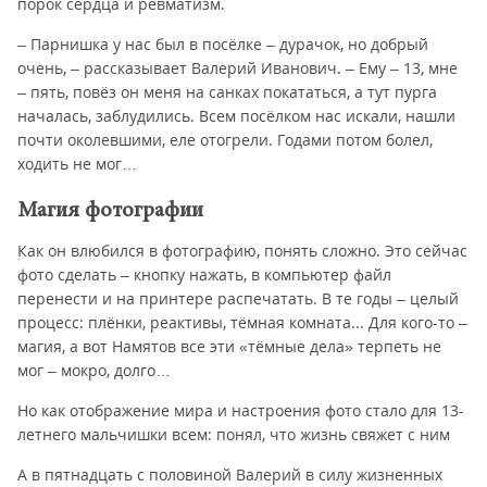
порок сердца и ревматизм.
– Парнишка у нас был в посёлке – дурачок, но добрый
очень, – рассказывает Валерий Иванович. – Ему – 13, мне
– пять, повёз он меня на санках покататься, а тут пурга
началась, заблудились. Всем посёлком нас искали, нашли
почти околевшими, еле отогрели. Годами потом болел,
ходить не мог…
Магия фотографии
Как он влюбился в фотографию, понять сложно. Это сейчас
фото сделать – кнопку нажать, в компьютер файл
перенести и на принтере распечатать. В те годы – целый
процесс: плёнки, реактивы, тёмная комната... Для кого-то –
магия, а вот Намятов все эти «тёмные дела» терпеть не
мог – мокро, долго…
Но как отображение мира и настроения фото стало для 13-
летнего мальчишки всем: понял, что жизнь свяжет с ним
А в пятнадцать с половиной Валерий в силу жизненных