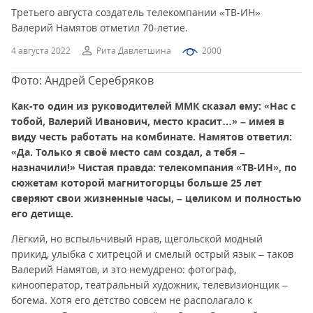
Третьего августа создатель телекомпании «ТВ-ИН»
Валерий Намятов отметил 70-летие.
4 августа 2022
Рита Давлетшина
2000
Фото: Андрей Серебряков
Как-то один из руководителей ММК сказал ему: «Нас с
тобой, Валерий Иванович, место красит…» – имея в
виду честь работать на комбинате. Намятов ответил:
«Да. Только я своё место сам создал, а тебя –
назначили!» Чистая правда: телекомпания «ТВ-ИН», по
сюжетам которой магнитогорцы больше 25 лет
сверяют свои жизненные часы, – целиком и полностью
его детище.
Лёгкий, но вспыльчивый нрав, щегольской модный
прикид, улыбка с хитрецой и смелый острый язык – таков
Валерий Намятов, и это немудрено: фотограф,
кинооператор, театральный художник, телевизионщик –
богема. Хотя его детство совсем не располагало к