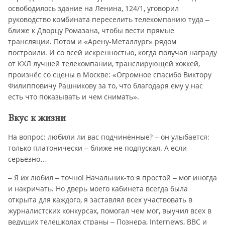
освободилось здание на Ленина, 124/1, уговорил
руководство комбината переселить телекомпанию туда –
ближе к Дворцу Ромазана, чтобы вести прямые
трансляции. Потом и «Арену-Металлург» рядом
построили. И со всей искренностью, когда получал награду
от КХЛ лучшей телекомпании, транслирующей хоккей,
произнёс со сцены в Москве: «Огромное спасибо Виктору
Филипповичу Рашникову за то, что благодаря ему у нас
есть что показывать и чем снимать».
Вкус к жизни
На вопрос: любили ли вас подчинённые? – он улыбается:
только платонически – ближе не подпускал. А если
серьёзно…
– Я их любил – точно! Начальник-то я простой – мог иногда
и накричать. Но дверь моего кабинета всегда была
открыта для каждого, я заставлял всех участвовать в
журналистских конкурсах, помогал чем мог, выучил всех в
ведущих телешколах страны – Познера, Internews, ВВС и