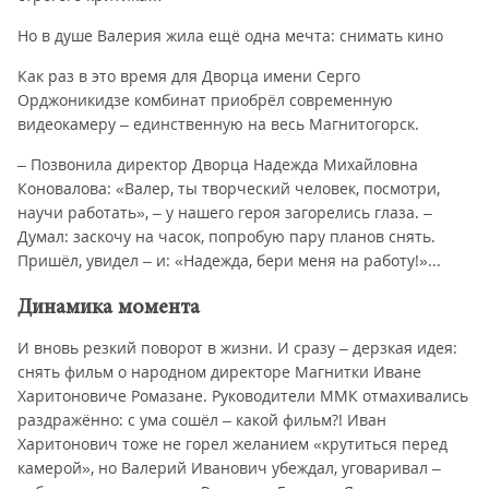
Но в душе Валерия жила ещё одна мечта: снимать кино
Как раз в это время для Дворца имени Серго
Орджоникидзе комбинат приобрёл современную
видеокамеру – единственную на весь Магнитогорск.
– Позвонила директор Дворца Надежда Михайловна
Коновалова: «Валер, ты творческий человек, посмотри,
научи работать», – у нашего героя загорелись глаза. –
Думал: заскочу на часок, попробую пару планов снять.
Пришёл, увидел – и: «Надежда, бери меня на работу!»...
Динамика момента
И вновь резкий поворот в жизни. И сразу – дерзкая идея:
снять фильм о народном директоре Магнитки Иване
Харитоновиче Ромазане. Руководители ММК отмахивались
раздражённо: с ума сошёл – какой фильм?! Иван
Харитонович тоже не горел желанием «крутиться перед
камерой», но Валерий Иванович убеждал, уговаривал –