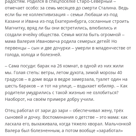
радостям. Родился в спецпосёлке Старо-Северный –
отмечает особо: за семь месяцев до смерти Сталина. Ведь
если бы не коллективизация – семьи Любаши из-под
Казани и Ивана из-под Екатеринбурга, сосланные строить
Магнитку, вряд ли бы они встретились, влюбились и
создали ячейку общества. Семья могла быть огромной –
мама Валерия Ивановича родила семерых детей! Но
первенцы – сын и две дочурки – умерли в младенчестве от
голода, холода и болезней.
– Сама посуди: барак на 26 комнат, в одной из них жили
мы. Голая степь: ветры, летом духота, зимой морозы 40
градусов – в доме вода в ведре замерзала, туалет один на
шесть бараков – и тот на улице, – вздыхает юбиляр. – Как
родители умудрились с такой жизнью не озлобиться?
Наоборот, на своём примере добру учили.
Отец работал от зари до зари – обеспечивал жену, трёх
сыновей и дочку. Воспоминания о детстве – это мама: как
ласкала его, выхаживала, когда тяжело хворал. Мальчонкой
Валера был болезненным, а потом вообще «заработал»