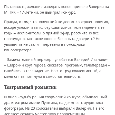
Пытливость, желание изведать новое привело Валерия на
МГТРК – 17-летний, он выиграл конкурс.
Правда, о том, что новенький не достиг совершеннолетия,
вскоре узнали и за голову схватились: телевидение в те
годы – исключительно прямой эфир, рассчитано всё
посекундно, как такое юноше без опыта доверить? Но
увольнять не стали – перевели в помощники
кинооператора.
– Замечательный период, – улыбается Валерий Иванович.
– Широкий круг героев, сюжетов, программ, телепередач –
влюбился в телевидение. Но это труд коллективный, а
меня опять потянуло в самостоятельность…
Театральный романтик
И вновь судьбу решил творческий конкурс, объявленный
драмтеатром имени Пушкина, на должность художника-
фотографа. Из 23 соискателей выбрали Валерия. На его
дерзкое: создать мастерскую с современным