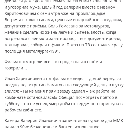
добрался даже до жены Ромазана Евгении Яковлевны, она
и уговорила мужа. Целый год Валерий вместе с Иваном
Харитоновичем с семи утра уже на промплощадке.
Встречи с коллективами, цеховые и партийные заседания,
депутатские приёмы. Боль Ромазана за металлургов,
желание сделать их жизнь легче и сытнее, злость, когда
встречался с ленью и халатностью, – всё документировал,
монтировал, собирая в фильм. Показ на ТВ состоялся сразу
после Дня металлурга-1991.
Фильм посмотрели все – в городе только о нём и
говорили…
Иван Харитонович этот фильм не видел – домой вернулся
поздно, но, встретив Намятова на следующий день, в шутку
злился: «Ты из меня прям звезду сделал – аж работа на
комбинате остановилась!» Обещал посмотреть повтор в
субботу – но не успел, умер днём от сердечного приступа в
рабочем кабинете.
Камера Валерия Ивановича запечатлела суровое для ММК
начало 90-х: безденежье и бартер, изношенное