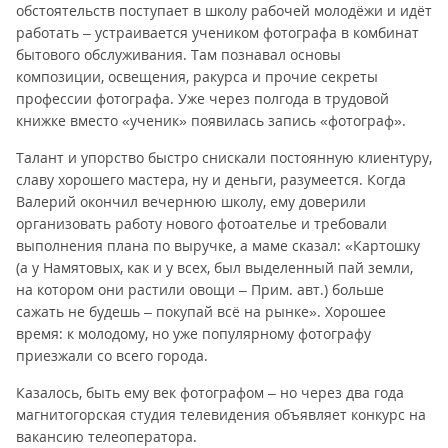
обстоятельств поступает в школу рабочей молодёжи и идёт
работать – устраивается учеником фотографа в комбинат
бытового обслуживания. Там познавал основы
композиции, освещения, ракурса и прочие секреты
профессии фотографа. Уже через полгода в трудовой
книжке вместо «ученик» появилась запись «фотограф».
Талант и упорство быстро снискали постоянную клиентуру,
славу хорошего мастера, ну и деньги, разумеется. Когда
Валерий окончил вечернюю школу, ему доверили
организовать работу нового фотоателье и требовали
выполнения плана по выручке, а маме сказал: «Картошку
(а у Намятовых, как и у всех, был выделенный пай земли,
на котором они растили овощи – Прим. авт.) больше
сажать не будешь – покупай всё на рынке». Хорошее
время: к молодому, но уже популярному фотографу
приезжали со всего города.
Казалось, быть ему век фотографом – но через два года
магнитогорская студия телевидения объявляет конкурс на
вакансию телеоператора.