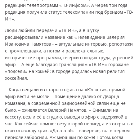
редакции телепрограмм «ТВ-Информ». А через три года
редакция получила статус телекомпании под брендом «ТВ-
ИН».
Люди любили передачи «ТВ-ИН», а в шутку
расшифровывали название как «Телевидение Валерия
Ивановича Намятова» – актуальные интервью, репортажи
с промплощадки, а потом и развлекательные,
исторические программы, очерки о людях труда, утренний
эфир… А ещё благодаря трансляциям «ТВ-ИН» горожане
«подсели» на хоккей: в городе родилась новая религия –
хоккейная.
– Когда вещали из старого офиса на «Юности», прямой
эфир вести не могли – помещение далеко от Дворца
Ромазана, а современной радиорелейной связи ещё не
было, – оживляется Валерий Намятов. – Снимали на
кассету, везли её в студию, выводя в эфир с задержкой в
час. Как сейчас помню: везу второй период, а из открытых
окон отовсюду крик: «Да-а-а-а!» – наверное, гол в первом
периоде забросили. Аж мурашки по коже! Потом, когда