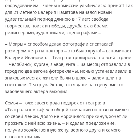
оборудованием – члены комиссии улыбнулись: принят! Так
для 21-летнего Валерия Намятова начался новый
удивительный период длиною в 17 лет: свобода
творчества, поиск и победы, дружба с актёрами,
режиссёрами, художниками, сценографами...
– Мокрым способом делал фотографии спектаклей
размером метр на полтора – это было круто! – вспоминает
Валерий Иванович. – Театр гастролировал по всей стране
– Челябинск, Курган, Львов, Рига… За месяц отправляли в
город по два вагона фоторекламы, ночью устанавливали в
знаковых местах, жители были в шоке – валом шли на
спектакли. Театр увлёк так, что я даже на сцену вместо
заболевшего актёра выходил…
Семья – тоже своего рода подарок от театра: в
«Театральном кафе» в общей компании он познакомился
со своей Леной. Долго не морочился: прикинул, хочет ли
прожить с ней всю жизнь, – и сделал предложение,
получив хозяйственную жену, верного друга и самого
строгого критика…