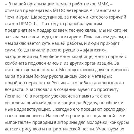
– В нашей организации немало работников ММК, –
отметил председатель МГОО ветеранов Афганистана и
Чечни Урал Шарафутдинов, за плечами которого горячий
стаж в ЦРМО-1. – Поэтому с градообразующим
предприятием поддерживаем тесную связь. Мы никого не
зазываем в свои ряды, не агитируем. Показываем делом, в
чём заключается суть нашей работы, и люди приходят
сами. Когда начали реконструкцию «афганских»
захоронений на Левобережном кладбище, много парней с
комбината подключились и из других организаций. За
пять лет сделано немало. Мы подготовили двух чемпионов
мира по армейскому рукопашному бою и четверых
призёров первенства России – это ребята допризывного
возраста. Участвовали в создании музея по проспекту
Ленина, 10, в котором увековечена память тех, кто
выполнял воинский долг и защищал Родину, погибших и
ныне здравствующих. Ежегодно его посещают около двух
тысяч школьников. На своей странице в социальной сети
«ВКонтакте» проводим викторины для молодёжи, конкурсы
детских рисунков и патриотической песни. Участвуем во