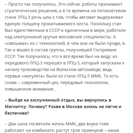
– Просто так получилось. Это сейчас роботы принимают
стратегические решения, а в те времена на пятиклетевом
стане ЛПЦ-3 речь шла о том, чтобы автомат выдерживал
единую толщину прокатываемого листа. Поскольку стан
был единственным в СССР и единичным в мире, работали
над электроникой крутые московские специалисты. А
«связывал» их с технологией, в чём они не были профи, я.
Так и вошёл в состав группы, получившей Госпремию
СССР. Так получалось, что я всё время был на виду: из
передового ЛПЦ-3 перешёл в ЛПЦ-5, который запускали к
началу производства на Волжском автозаводе, ведь
первые «жигулята» были из стали ЛПЦ-5 ММК. То есть
снова – современный цех, передовые технологии,
повышенное внимание…
– Выйдя на заслуженный отдых, вы вернулись в
Магнитку. Почему? Разве в Москве жизнь не легче и
беспечнее?
– Два сына посвятили жизнь ММК, два внука тоже
работают на комбинате, растут трое правнуков – какая