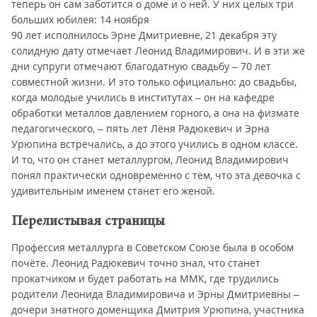
теперь он сам заботится о доме и о ней. У них целых три
больших юбилея: 14 ноября
90 лет исполнилось Эрне Дмитриевне, 21 декабря эту
солидную дату отмечает Леонид Владимирович. И в эти же
дни супруги отмечают благодатную свадьбу – 70 лет
совместной жизни. И это только официально: до свадьбы,
когда молодые учились в институтах – он на кафедре
обработки металлов давлением горного, а она на физмате
педагогического, – пять лет Лёня Радюкевич и Эрна
Урюпина встречались, а до этого учились в одном классе.
И то, что он станет металлургом, Леонид Владимирович
понял практически одновременно с тем, что эта девочка с
удивительным именем станет его женой.
Перелистывая страницы
Профессия металлурга в Советском Союзе была в особом
почёте. Леонид Радюкевич точно знал, что станет
прокатчиком и будет работать на ММК, где трудились
родители Леонида Владимировича и Эрны Дмитриевны –
дочери знатного доменщика Дмитрия Урюпина, участника