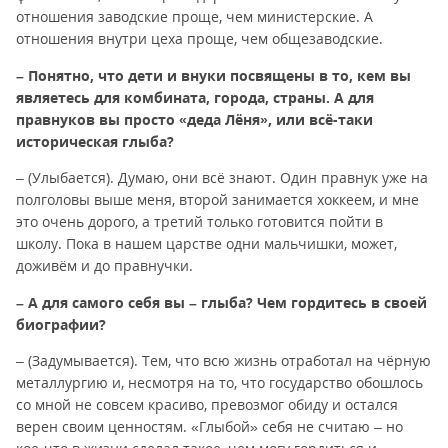
отношения заводские проще, чем министерские. А
отношения внутри цеха проще, чем общезаводские.
– Понятно, что дети и внуки посвящены в то, кем вы
являетесь для комбината, города, страны. А для
правнуков вы просто «деда Лёня», или всё-таки
историческая глыба?
– (Улыбается). Думаю, они всё знают. Один правнук уже на
полголовы выше меня, второй занимается хоккеем, и мне
это очень дорого, а третий только готовится пойти в
школу. Пока в нашем царстве одни мальчишки, может,
доживём и до правнучки.
– А для самого себя вы – глыба? Чем гордитесь в своей
биографии?
– (Задумывается). Тем, что всю жизнь отработал на чёрную
металлургию и, несмотря на то, что государство обошлось
со мной не совсем красиво, превозмог обиду и остался
верен своим ценностям. «Глыбой» себя не считаю – но