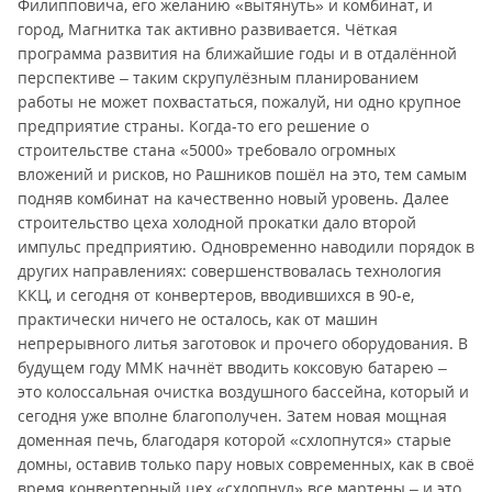
Филипповича, его желанию «вытянуть» и комбинат, и
город, Магнитка так активно развивается. Чёткая
программа развития на ближайшие годы и в отдалённой
перспективе – таким скрупулёзным планированием
работы не может похвастаться, пожалуй, ни одно крупное
предприятие страны. Когда-то его решение о
строительстве стана «5000» требовало огромных
вложений и рисков, но Рашников пошёл на это, тем самым
подняв комбинат на качественно новый уровень. Далее
строительство цеха холодной прокатки дало второй
импульс предприятию. Одновременно наводили порядок в
других направлениях: совершенствовалась технология
ККЦ, и сегодня от конвертеров, вводившихся в 90-е,
практически ничего не осталось, как от машин
непрерывного литья заготовок и прочего оборудования. В
будущем году ММК начнёт вводить коксовую батарею –
это колоссальная очистка воздушного бассейна, который и
сегодня уже вполне благополучен. Затем новая мощная
доменная печь, благодаря которой «схлопнутся» старые
домны, оставив только пару новых современных, как в своё
время конвертерный цех «схлопнул» все мартены – и это