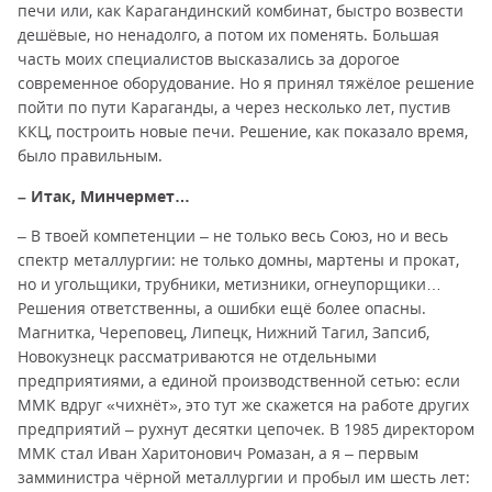
печи или, как Карагандинский комбинат, быстро возвести
дешёвые, но ненадолго, а потом их поменять. Большая
часть моих специалистов высказались за дорогое
современное оборудование. Но я принял тяжёлое решение
пойти по пути Караганды, а через несколько лет, пустив
ККЦ, построить новые печи. Решение, как показало время,
было правильным.
– Итак, Минчермет…
– В твоей компетенции – не только весь Союз, но и весь
спектр металлургии: не только домны, мартены и прокат,
но и угольщики, трубники, метизники, огнеупорщики…
Решения ответственны, а ошибки ещё более опасны.
Магнитка, Череповец, Липецк, Нижний Тагил, Запсиб,
Новокузнецк рассматриваются не отдельными
предприятиями, а единой производственной сетью: если
ММК вдруг «чихнёт», это тут же скажется на работе других
предприятий – рухнут десятки цепочек. В 1985 директором
ММК стал Иван Харитонович Ромазан, а я – первым
замминистра чёрной металлургии и пробыл им шесть лет: