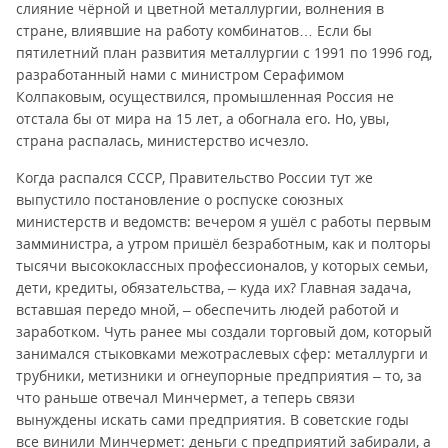
слияние чёрной и цветной металлургии, волнения в
стране, влиявшие на работу комбинатов… Если бы
пятилетний план развития металлургии с 1991 по 1996 год,
разработанный нами с министром Серафимом
Колпаковым, осуществился, промышленная Россия не
отстала бы от мира на 15 лет, а обогнала его. Но, увы,
страна распалась, министерство исчезло.
Когда распался СССР, Правительство России тут же
выпустило постановление о роспуске союзных
министерств и ведомств: вечером я ушёл с работы первым
замминистра, а утром пришёл безработным, как и полторы
тысячи высококлассных профессионалов, у которых семьи,
дети, кредиты, обязательства, – куда их? Главная задача,
вставшая передо мной, – обеспечить людей работой и
заработком. Чуть ранее мы создали торговый дом, который
занимался стыковками межотраслевых сфер: металлурги и
трубники, метизники и огнеупорные предприятия – то, за
что раньше отвечал Минчермет, а теперь связи
вынуждены искать сами предприятия. В советские годы
все винили Минчермет: деньги с предприятий забирали, а