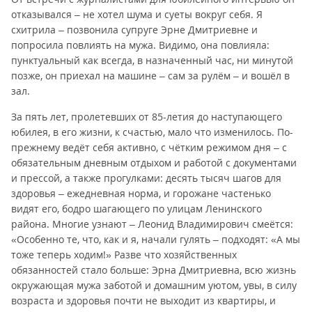
отказывался – не хотел шума и суеты вокруг себя. Я
схитрила – позвонила супруге Эрне Дмитриевне и
попросила повлиять на мужа. Видимо, она повлияла:
пунктуальный как всегда, в назначенный час, ни минутой
позже, он приехал на машине – сам за рулём – и вошёл в
зал.
За пять лет, пролетевших от 85-летия до наступающего
юбилея, в его жизни, к счастью, мало что изменилось. По-
прежнему ведёт себя активно, с чётким режимом дня – с
обязательным дневным отдыхом и работой с документами
и прессой, а также прогулками: десять тысяч шагов для
здоровья – ежедневная норма, и горожане частенько
видят его, бодро шагающего по улицам Ленинского
района. Многие узнают – Леонид Владимирович смеётся:
«Особенно те, что, как и я, начали гулять – подходят: «А мы
тоже теперь ходим!» Разве что хозяйственных
обязанностей стало больше: Эрна Дмитриевна, всю жизнь
окружающая мужа заботой и домашним уютом, увы, в силу
возраста и здоровья почти не выходит из квартиры, и