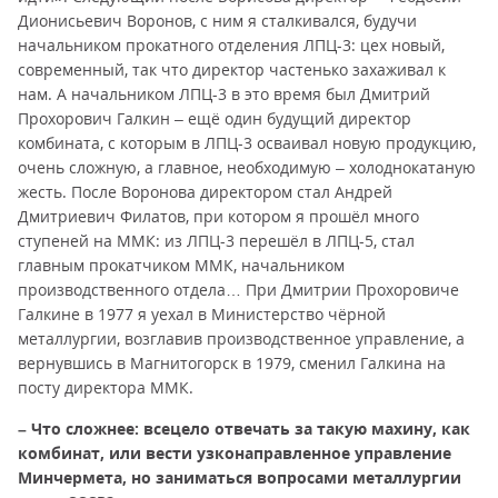
Дионисьевич Воронов, с ним я сталкивался, будучи
начальником прокатного отделения ЛПЦ-3: цех новый,
современный, так что директор частенько захаживал к
нам. А начальником ЛПЦ-3 в это время был Дмитрий
Прохорович Галкин – ещё один будущий директор
комбината, с которым в ЛПЦ-3 осваивал новую продукцию,
очень сложную, а главное, необходимую – холоднокатаную
жесть. После Воронова директором стал Андрей
Дмитриевич Филатов, при котором я прошёл много
ступеней на ММК: из ЛПЦ-3 перешёл в ЛПЦ-5, стал
главным прокатчиком ММК, начальником
производственного отдела… При Дмитрии Прохоровиче
Галкине в 1977 я уехал в Министерство чёрной
металлургии, возглавив производственное управление, а
вернувшись в Магнитогорск в 1979, сменил Галкина на
посту директора ММК.
– Что сложнее: всецело отвечать за такую махину, как
комбинат, или вести узконаправленное управление
Минчермета, но заниматься вопросами металлургии