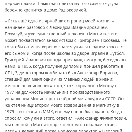
первой плавки. Памятная плитка из того самого чугуна
бережно хранится в доме Радюкевичей.
– Есть ещё одна из ярчайших страниц моей жизни, –
начинаем разговор с Леонидом Владимировичем. –
Пожалуй, я уже единственный человек в Магнитке, кто
может похвастаться знакомством с Григорием Носовым. Не
то чтобы он меня хорошо знал: я учился в одном классе с
его сыном и, когда после школы во дворе играли в футбол,
Григорий Иванович иногда приходил, смотрел, беседовал с
нами. В 1955, когда получил диплом и пришёл работать в
ЛПЦ-3, директором комбината был Александр Борисов,
ставший для меня одним из главных людей в жизни:
именно он «виновник» того, что я сорвался в Москву в
1977 на должность начальника производственного
управления Министерства чёрной металлургии СССР. Он
же стал инициатором моего возвращения в Магнитку в
1979 – возглавить ММК, и я ему очень благодарен. Когда
спросил, хочу ли я этого, ответил: «Александр Филиппович,
мы с женой в Магнитогорск пешком по шпалам готовы
идти». Следующий после Борисова директор – Феодосий