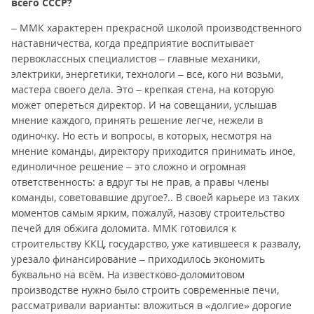
всего СССР?
– ММК характерен прекрасной школой производственного
наставничества, когда предприятие воспитывает
первоклассных специалистов – главные механики,
электрики, энергетики, технологи – все, кого ни возьми,
мастера своего дела. Это – крепкая стена, на которую
может опереться директор. И на совещании, услышав
мнение каждого, принять решение легче, нежели в
одиночку. Но есть и вопросы, в которых, несмотря на
мнение команды, директору приходится принимать иное,
единоличное решение – это сложно и огромная
ответственность: а вдруг ты не прав, а правы члены
команды, советовавшие другое?.. В своей карьере из таких
моментов самым ярким, пожалуй, назову строительство
печей для обжига доломита. ММК готовился к
строительству ККЦ, государство, уже катившееся к развалу,
урезало финансирование – приходилось экономить
буквально на всём. На известково-доломитовом
производстве нужно было строить современные печи,
рассматривали варианты: вложиться в «долгие» дорогие