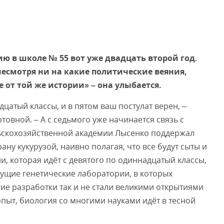
Смот
ю в школе № 55 вот уже двадцать второй год.
несмотря ни на какие политические веяния,
 от той же истории» – она улыбается.
дцатый классы, и в пятом ваш постулат верен, –
овной. – А с седьмого уже начинается связь с
льскохозяйственной академии Лысенко поддержал
ану кукурузой, наивно полагая, что все будут сыты и
, которая идёт с девятого по одиннадцатый классы,
дущие генетические лаборатории, в которых
гие разработки так и не стали великими открытиями
пыт, биология со многими науками идёт в тесной