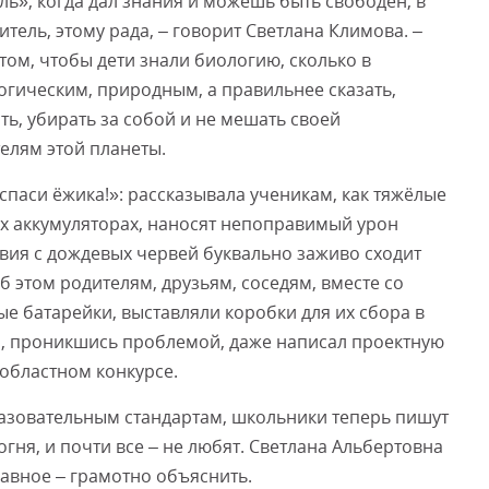
ль», когда дал знания и можешь быть свободен, в
читель, этому рада, – говорит Светлана Климова. –
том, чтобы дети знали биологию, сколько в
гическим, природным, а правильнее сказать,
ть, убирать за собой и не мешать своей
елям этой планеты.
 спаси ёжика!»: рассказывала ученикам, как тяжёлые
х аккумуляторах, наносят непоправимый урон
твия с дождевых червей буквально заживо сходит
б этом родителям, друзьям, соседям, вместе со
е батарейки, выставляли коробки для их сбора в
, проникшись проблемой, даже написал проектную
 областном конкурсе.
азовательным стандартам, школьники теперь пишут
 огня, и почти все – не любят. Светлана Альбертовна
лавное – грамотно объяснить.