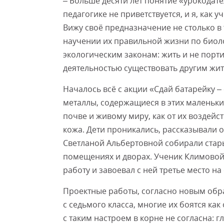
– Больше десяти лет понятие «урокодате
педагогике не приветствуется, и я, как у
Вижу своё предназначение не столько в 
научении их правильной жизни по биоло
экологическим законам: жить и не порти
деятельностью существовать другим жит
Началось всё с акции «Сдай батарейку –
металлы, содержащиеся в этих маленьки
почве и живому миру, как от их воздейс
кожа. Дети проникались, рассказывали о
Светланой Альбертовной собирали стары
помещениях и дворах. Ученик Климовой
работу и завоевал с ней третье место на
Проектные работы, согласно новым обр
с седьмого класса, многие их боятся как
с таким настроем в корне не согласна: г