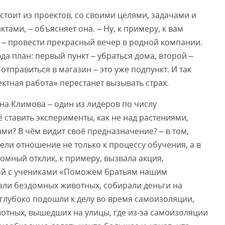
стоит из проектов, со своими целями, задачами и
тами, – объясняет она. – Ну, к примеру, к вам
го – провести прекрасный вечер в родной компании.
да план: первый пункт – убраться дома, второй –
отправиться в магазин – это уже подпункт. И так
ектная работа» перестанет вызывать страх.
на Климова – один из лидеров по числу
ё ставить эксперименты, как не над растениями,
и? В чём видит своё предназначение? – в том,
ели отношение не только к процессу обучения, а в
омный отклик, к примеру, вызвала акция,
ой с учениками «Поможем братьям нашим
ли бездомных животных, собирали деньги на
 глубоко подошли к делу во время самоизоляции,
вотных, вышедших на улицы, где из-за самоизоляции