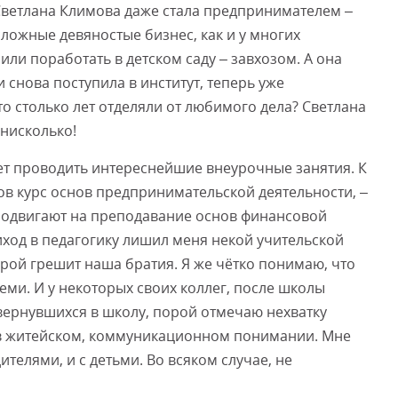
Светлана Климова даже стала предпринимателем –
ложные девяностые бизнес, как и у многих
или поработать в детском саду – завхозом. А она
 снова поступила в институт, теперь уже
о столько лет отделяли от любимого дела? Светлана
нисколько!
ет проводить интереснейшие внеурочные занятия. К
ов курс основ предпринимательской деятельности, –
 подвигают на преподавание основ финансовой
иход в педагогику лишил меня некой учительской
порой грешит наша братия. Я же чётко понимаю, что
семи. И у некоторых своих коллег, после школы
 вернувшихся в школу, порой отмечаю нехватку
 в житейском, коммуникационном понимании. Мне
телями, и с детьми. Во всяком случае, не