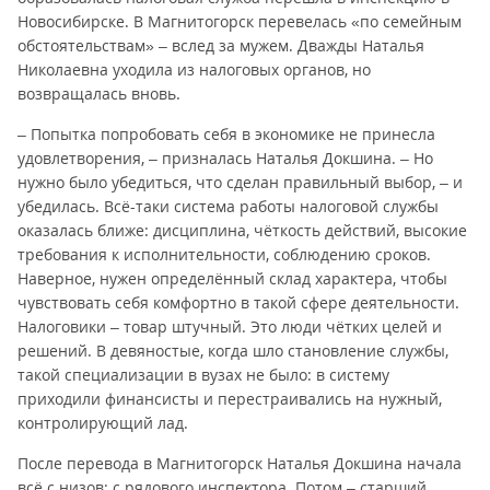
Новосибирске. В Магнитогорск перевелась «по семейным
обстоятельствам» – вслед за мужем. Дважды Наталья
Николаевна уходила из налоговых органов, но
возвращалась вновь.
– Попытка попробовать себя в экономике не принесла
удовлетворения, – призналась Наталья Докшина. – Но
нужно было убедиться, что сделан правильный выбор, – и
убедилась. Всё-таки система работы налоговой службы
оказалась ближе: дисциплина, чёткость действий, высокие
требования к исполнительности, соблюдению сроков.
Наверное, нужен определённый склад характера, чтобы
чувствовать себя комфортно в такой сфере деятельности.
Налоговики – товар штучный. Это люди чётких целей и
решений. В девяностые, когда шло становление службы,
такой специализации в вузах не было: в систему
приходили финансисты и перестраивались на нужный,
контролирующий лад.
После перевода в Магнитогорск Наталья Докшина начала
всё с низов: с рядового инспектора. Потом – старший