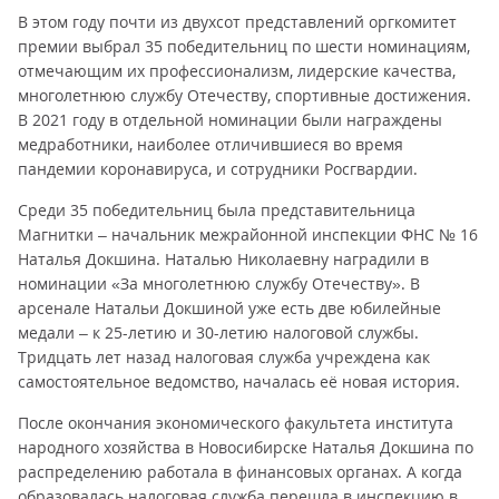
В этом году почти из двухсот представлений оргкомитет
премии выбрал 35 победительниц по шести номинациям,
отмечающим их профессионализм, лидерские качества,
многолетнюю службу Отечеству, спортивные достижения.
В 2021 году в отдельной номинации были награждены
медработники, наиболее отличившиеся во время
пандемии коронавируса, и сотрудники Росгвардии.
Среди 35 победительниц была представительница
Магнитки – начальник межрайонной инспекции ФНС № 16
Наталья Докшина. Наталью Николаевну наградили в
номинации «За многолетнюю службу Отечеству». В
арсенале Натальи Докшиной уже есть две юбилейные
медали – к 25-летию и 30-летию налоговой службы.
Тридцать лет назад налоговая служба учреждена как
самостоятельное ведомство, началась её новая история.
После окончания экономического факультета института
народного хозяйства в Новосибирске Наталья Докшина по
распределению работала в финансовых органах. А когда
образовалась налоговая служба перешла в инспекцию в