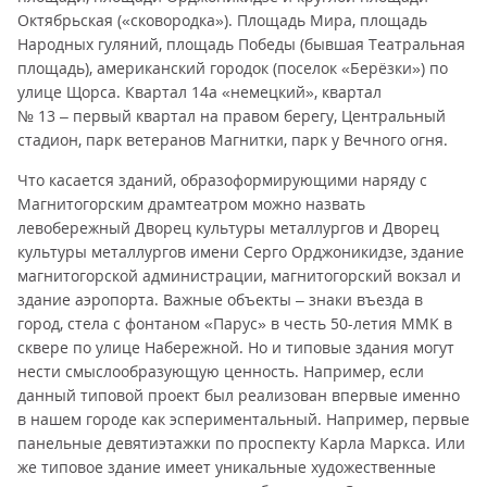
Октябрьская («сковородка»). Площадь Мира, площадь
Народных гуляний, площадь Победы (бывшая Театральная
площадь), американский городок (поселок «Берёзки») по
улице Щорса. Квартал 14а «немецкий», квартал
№ 13 – первый квартал на правом берегу, Центральный
стадион, парк ветеранов Магнитки, парк у Вечного огня.
Что касается зданий, образоформирующими наряду с
Магнитогорским драмтеатром можно назвать
левобережный Дворец культуры металлургов и Дворец
культуры металлургов имени Серго Орджоникидзе, здание
магнитогорской администрации, магнитогорский вокзал и
здание аэропорта. Важные объекты – знаки въезда в
город, стела с фонтаном «Парус» в честь 50-летия ММК в
сквере по улице Набережной. Но и типовые здания могут
нести смыслообразующую ценность. Например, если
данный типовой проект был реализован впервые именно
в нашем городе как эспериментальный. Например, первые
панельные девятиэтажки по проспекту Карла Маркса. Или
же типовое здание имеет уникальные художественные