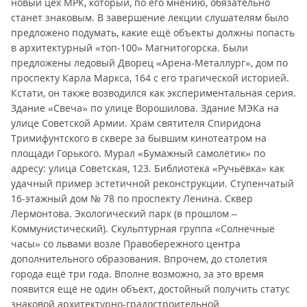
новый цех МРК, который, по его мнению, обязательно
станет знаковым. В завершение лекции слушателям было
предложено подумать, какие ещё объекты должны попасть
в архитектурный «топ-100» Магнитогорска. Были
предложены ледовый Дворец «Арена-Металлург», дом по
проспекту Карла Маркса, 164 с его трагической историей.
Кстати, он также возводился как экспериментальная серия.
Здание «Свеча» по улице Ворошилова. Здание МЭКа на
улице Советской Армии. Храм святителя Спиридона
Тримифунтского в сквере за бывшим кинотеатром на
площади Горького. Мурал «Бумажный самолётик» по
адресу: улица Советская, 123. Библиотека «Ручьёвка» как
удачный пример эстетичной реконструкции. Ступенчатый
16-этажный дом № 78 по проспекту Ленина. Сквер
Лермонтова. Экологический парк (в прошлом –
Коммунистический). Скульптурная группа «Солнечные
часы» со львами возле Правобережного центра
дополнительного образования. Впрочем, до столетия
города ещё три года. Вполне возможно, за это время
появится ещё не один объект, достойный получить статус
знаковой архитектурно-градостроительной