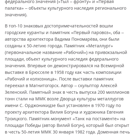
федерального значения («Тыл – фронту» и «Первая
палатка» – объекты культурного наследия регионального
значения).
В топ-10 знаковых достопримечательностей вошли
городские куранты и памятник «Первый паровоз», оба –
авторства архитектора Вадима Пономарёва, они были
созданы к 50-летию города. Памятник «Металлург»
(первоначальное название «Рабочий») на привокзальной
площади, объект культурного наследия федерального
значения. Впервые он демонстрировался на Всемирной
выставке в Брюсселе в 1958 году как часть композиции
«Рабочий и колхозница». После выставки памятник
переехал в Магнитогорск. Автор – скульптор Алексей
Зеленский. Памятный знак в честь выпуска 200 миллионов
тонн стали на ММК возле Дворца культуры металлургов
имени С. Орджоникидзе был установлен в 1970 году по
проекту архитектора Вилия Богуна и художника Евгения
Троицкого. Памятник-монумент «Танк на постаменте» на
площади Победы (автор Вилий Богун), который был открыт
в честь 50-летия ММК 30 января 1982 года. Доменная печь