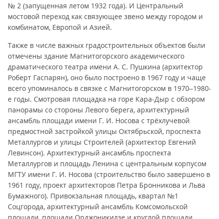
№ 2 (запущенная летом 1932 года). И Центральный
мостовой переход как связующее звено между городом и
комбинатом, Европой и Азией.
Также в числе важных градостроительных объектов были
отмечены здание Магнитогорского академического
драматического театра имени А. С. Пушкина (архитектор
Роберт Гаспарян), оно было построено в 1967 году и чаще
всего упоминалось в связке с Магнитогорском в 1970–1980-
е годы. Смотровая площадка на горе Кара-Дыр с обзором
панорамы со стороны Левого берега, архитектурный
ансамбль площади имени Г. И. Носова с трёхлучевой
предмостной застройкой улицы Октябрьской, проспекта
Металлургов и улицы Строителей (архитектор Евгений
Левинсон). Архитектурный ансамбль проспекта
Металлургов и площадь Ленина с центральным корпусом
МГТУ имени Г. И. Носова (строительство было завершено в
1961 году, проект архитекторов Петра Бронникова и Льва
Бумажного). Привокзальная площадь, квартал №1
Соцгорода, архитектурный ансамбль Комсомольской
площади, площади Орджоникидзе и круглой площади