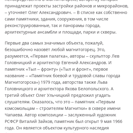
принадлежат проекты застройки районов и микрорайонов,
– уточняет Олег Александрович. – В списке как собственно
сами памятники, здания, сооружения, в том числе
реконструированные, так и панорамы города,
архитектурные ансамбли и площади, парки и скверы.
Первые два самых значимых объекта, пожалуй,
безошибочно назовёт любой магнитогорец. Это,
разумеется, «Первая палатка», авторы – скульптор Лев
Головницкий и архитектор Евгений Александров. И
памятник «Тыл – фронту» («Тыл и фронт», первое
название – «Памятник боевой и трудовой славы города
Магнитогорска») 1979 года, авторства также Льва
Головницкого и архитектора Якова Белопольского. А
третий объект Олег Ульчицкий предложил угадать
слушателям. Оказалось, что это – памятник «Первым
комсомольцам – строителям Магнитки» в сквере имени
Чапаева. Автор композиции – заслуженный художник
РСФСР Виталий Зайков, памятник был открыт 9 мая 1966
года. Он является объектом культурного наследия