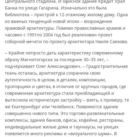
Центрального стадиона. И офисное здание Кредит Урал
Банка по улице Гагарина. Изначально это была
библиотека – пристрой к 12-этажному жилому дому. Одна
из важных тенденций новой эпохи – возрождение
храмовой архитектуры. Помимо православных храмов и
часовен с 1991по 2004 год был реализован проект
соборной мечети по проекту архитектора Наиля Саяхова.
– Крайне непросто дать характеристику современному
образу Магнитогорска за последние 30–35 лет, –
подчёркивает Олег Александрович. – Градостроительная
ткань осталась, архитектура сохранила свою
аутентичность в целом, в деталях, композиции,
пропорциях и цветах, в отличие от крупных городов, где
современная архитектура стала преобладающей и
вытеснила историческую застройку – взять, к примеру, те
же Екатеринбург или Челябинск. Появляются здания
совершенно нового типа. Это торгово-развлекательные
комплексы, здания банков, офисы, кофейни, рестораны,
индивидуальные жилые дома и таунхаусы, на улицах
появляется много рекламы и «визуального шума». В