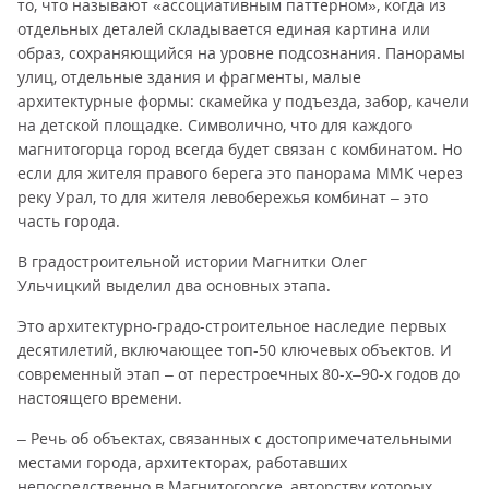
то, что называют «ассоциативным паттерном», когда из
отдельных деталей складывается единая картина или
образ, сохраняющийся на уровне подсознания. Панорамы
улиц, отдельные здания и фрагменты, малые
архитектурные формы: скамейка у подъезда, забор, качели
на детской площадке. Символично, что для каждого
магнитогорца город всегда будет связан с комбинатом. Но
если для жителя правого берега это панорама ММК через
реку Урал, то для жителя левобережья комбинат – это
часть города.
В градостроительной истории Магнитки Олег
Ульчицкий выделил два основных этапа.
Это архитектурно-градо-строительное наследие первых
десятилетий, включающее топ-50 ключевых объектов. И
современный этап – от перестроечных 80-х–90-х годов до
настоящего времени.
– Речь об объектах, связанных с достопримечательными
местами города, архитекторах, работавших
непосредственно в Магнитогорске, авторству которых