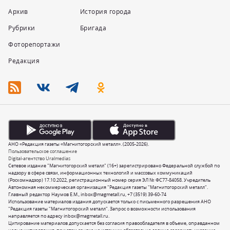
Архив
История города
Рубрики
Бригада
Фоторепортажи
Редакция
АНО «Редакция газеты «Магнитогорский металл». (2005-2026).
Пользовательское соглашение
Digital-агентство Uralmedias
Сетевое издание "Магнитогорский металл" (16+) зарегистрировано Федеральной службой по
надзору в сфере связи, информационных технологий и массовых коммуникаций
(Роскомнадзор) 17.10.2022, регистрационный номер серия ЭЛ № ФС77-84058. Учредитель
Автономная некоммерческая организация "Редакция газеты "Магнитогорский металл".
Главный редактор Наумов Е.М.,
inbox@magmetall.ru
,
+7 (3519) 39-60-74
Использование материалов издания допускается только с письменного разрешения АНО
"Редакция газеты "Магнитогорский металл". Запрос о возможности использования
направляется по адресу
inbox@magmetall.ru
.
Цитирование материалов допускается без согласия правообладателя в объеме, оправданном