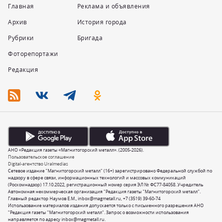
Главная
Реклама и объявления
Архив
История города
Рубрики
Бригада
Фоторепортажи
Редакция
АНО «Редакция газеты «Магнитогорский металл». (2005-2026).
Пользовательское соглашение
Digital-агентство Uralmedias
Сетевое издание "Магнитогорский металл" (16+) зарегистрировано Федеральной службой по
надзору в сфере связи, информационных технологий и массовых коммуникаций
(Роскомнадзор) 17.10.2022, регистрационный номер серия ЭЛ № ФС77-84058. Учредитель
Автономная некоммерческая организация "Редакция газеты "Магнитогорский металл".
Главный редактор Наумов Е.М.,
inbox@magmetall.ru
,
+7 (3519) 39-60-74
Использование материалов издания допускается только с письменного разрешения АНО
"Редакция газеты "Магнитогорский металл". Запрос о возможности использования
направляется по адресу
inbox@magmetall.ru
.