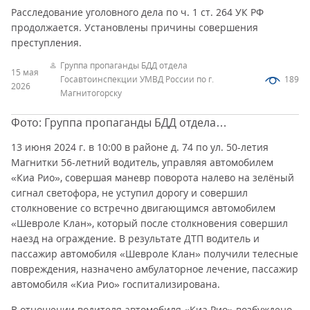
Расследование уголовного дела по ч. 1 ст. 264 УК РФ
продолжается. Установлены причины совершения
преступления.
Группа пропаганды БДД отдела
15 мая
Госавтоинспекции УМВД России по г.
189
2026
Магнитогорску
Фото: Группа пропаганды БДД отдела
Госавтоинспекции УМВД России по г. Магнитогорску
13 июня 2024 г. в 10:00 в районе д. 74 по ул. 50-летия
Магнитки 56-летний водитель, управляя автомобилем
«Киа Рио», совершая маневр поворота налево на зелёный
сигнал светофора, не уступил дорогу и совершил
столкновение со встречно двигающимся автомобилем
«Шевроле Клан», который после столкновения совершил
наезд на ограждение. В результате ДТП водитель и
пассажир автомобиля «Шевроле Клан» получили телесные
повреждения, назначено амбулаторное лечение, пассажир
автомобиля «Киа Рио» госпитализирована.
В отношении водителя автомобиля «Киа Рио» возбуждено