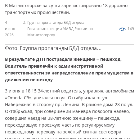
В Магнитогорске за сутки зарегистрировано 18 дорожно-
транспортных происшествий.
4
Группа пропаганды БДД отдела
июня
Госавтоинспекции УМВД России по г.
149
2026
Магнитогорску
Фото: Группа пропаганды БДД отдела
Госавтоинспекции УМВД России по г. Магнитогорску
В результате ДТП пострадала женщина – пешеход.
Водитель привлечён к административной
ответственности за непредоставление преимущества в
движении пешеходу.
3 июня в 18.15 34-летний водитель, управляя, автомобилем
«Omoda C5», двигался по ул. Октябрьская от ул.
Набережная в сторону пр. Ленина. В районе дома 28 по ул.
Октябрьская, при совершении манёвра поворота налево,
совершил наезд на 38-летнюю женщину – пешехода,
переходившую проезжую часть по регулируемому
пешеходному переходу на зелёный сигнал светофора
справа налево по ходу движения транспортного средства.