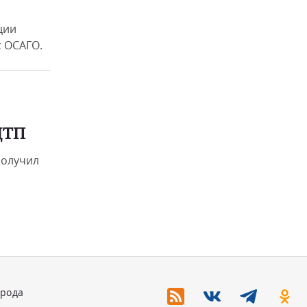
ции
 ОСАГО.
ДТП
получил
орода