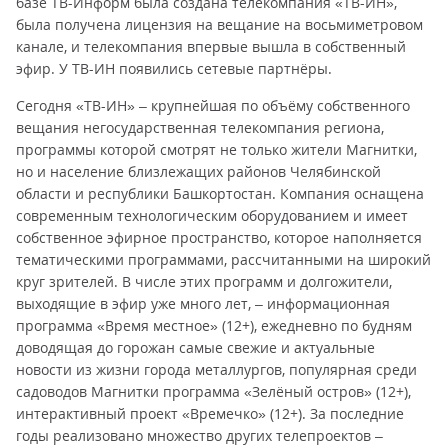
базе ТВ-Информ была создана телекомпания «ТВ-ИН»,
была получена лицензия на вещание на восьмиметровом
канале, и телекомпания впервые вышла в собственный
эфир. У ТВ-ИН появились сетевые партнёры.
Сегодня «ТВ-ИН» – крупнейшая по объёму собственного
вещания негосударственная телекомпания региона,
программы которой смотрят не только жители Магнитки,
но и население близлежащих районов Челябинской
области и республики Башкортостан. Компания оснащена
современным технологическим оборудованием и имеет
собственное эфирное пространство, которое наполняется
тематическими программами, рассчитанными на широкий
круг зрителей. В числе этих программ и долгожители,
выходящие в эфир уже много лет, – информационная
программа «Время местное» (12+), ежедневно по будням
доводящая до горожан самые свежие и актуальные
новости из жизни города металлургов, популярная среди
садоводов Магнитки программа «Зелёный остров» (12+),
интерактивный проект «Времечко» (12+). За последние
годы реализовано множество других телепроектов –