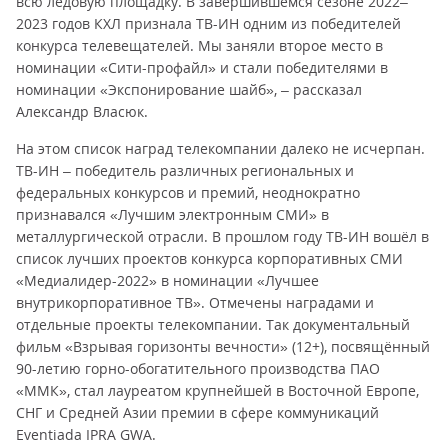
всю ледовую площадку. В завершившемся сезоне 2022–
2023 годов КХЛ признала ТВ-ИН одним из победителей
конкурса телевещателей. Мы заняли второе место в
номинации «Сити-профайл» и стали победителями в
номинации «Экспонирование шайб», – рассказал
Александр Власюк.
На этом список наград телекомпании далеко не исчерпан.
ТВ-ИН – победитель различных региональных и
федеральных конкурсов и премий, неоднократно
признавался «Лучшим электронным СМИ» в
металлургической отрасли. В прошлом году ТВ-ИН вошёл в
список лучших проектов конкурса корпоративных СМИ
«Медиалидер-2022» в номинации «Лучшее
внутрикорпоративное ТВ». Отмечены наградами и
отдельные проекты телекомпании. Так документальный
фильм «Взрывая горизонты вечности» (12+), посвящённый
90-летию горно-обогатительного производства ПАО
«ММК», стал лауреатом крупнейшей в Восточной Европе,
СНГ и Средней Азии премии в сфере коммуникаций
Eventiada IPRA GWA.