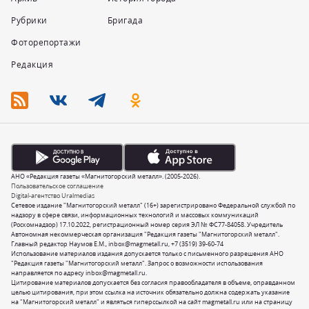
Рубрики
Бригада
Фоторепортажи
Редакция
АНО «Редакция газеты «Магнитогорский металл». (2005-2026).
Пользовательское соглашение
Digital-агентство Uralmedias
Сетевое издание "Магнитогорский металл" (16+) зарегистрировано Федеральной службой по
надзору в сфере связи, информационных технологий и массовых коммуникаций
(Роскомнадзор) 17.10.2022, регистрационный номер серия ЭЛ № ФС77-84058. Учредитель
Автономная некоммерческая организация "Редакция газеты "Магнитогорский металл".
Главный редактор Наумов Е.М.,
inbox@magmetall.ru
,
+7 (3519) 39-60-74
Использование материалов издания допускается только с письменного разрешения АНО
"Редакция газеты "Магнитогорский металл". Запрос о возможности использования
направляется по адресу
inbox@magmetall.ru
.
Цитирование материалов допускается без согласия правообладателя в объеме, оправданном
целью цитирования, при этом ссылка на источник обязательно должна содержать указание
на "Магнитогорский металл" и являться гиперссылкой на сайт magmetall.ru или на страницу