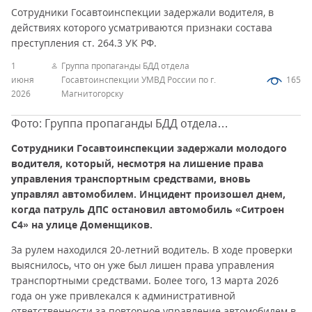
Сотрудники Госавтоинспекции задержали водителя, в
действиях которого усматриваются признаки состава
преступления ст. 264.3 УК РФ.
1
Группа пропаганды БДД отдела
июня
Госавтоинспекции УМВД России по г.
165
2026
Магнитогорску
Фото: Группа пропаганды БДД отдела
Госавтоинспекции УМВД России по г. Магнитогорску
Сотрудники Госавтоинспекции задержали молодого
водителя, который, несмотря на лишение права
управления транспортным средствами, вновь
управлял автомобилем. Инцидент произошел днем,
когда патруль ДПС остановил автомобиль «Ситроен
С4» на улице Доменщиков.
За рулем находился 20-летний водитель. В ходе проверки
выяснилось, что он уже был лишен права управления
транспортными средствами. Более того, 13 марта 2026
года он уже привлекался к административной
ответственности за повторное управление автомобилем в