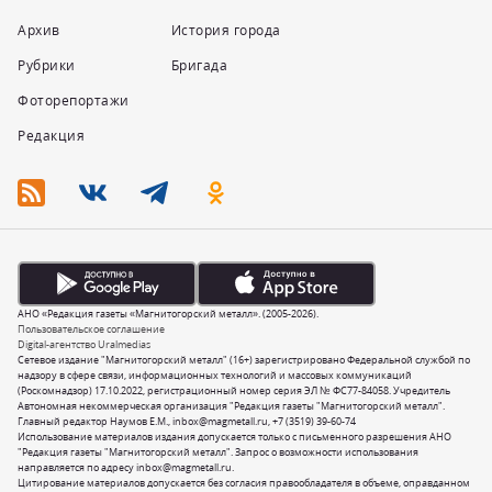
Архив
История города
Рубрики
Бригада
Фоторепортажи
Редакция
АНО «Редакция газеты «Магнитогорский металл». (2005-2026).
Пользовательское соглашение
Digital-агентство Uralmedias
Сетевое издание "Магнитогорский металл" (16+) зарегистрировано Федеральной службой по
надзору в сфере связи, информационных технологий и массовых коммуникаций
(Роскомнадзор) 17.10.2022, регистрационный номер серия ЭЛ № ФС77-84058. Учредитель
Автономная некоммерческая организация "Редакция газеты "Магнитогорский металл".
Главный редактор Наумов Е.М.,
inbox@magmetall.ru
,
+7 (3519) 39-60-74
Использование материалов издания допускается только с письменного разрешения АНО
"Редакция газеты "Магнитогорский металл". Запрос о возможности использования
направляется по адресу
inbox@magmetall.ru
.
Цитирование материалов допускается без согласия правообладателя в объеме, оправданном