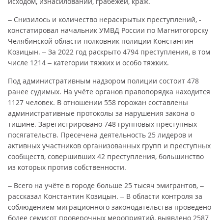
исходом, изнасилований, грабежей, краж.
– Снизилось и количество нераскрытых преступлений, -
констатировал начальник УМВД России по Магнитогорску
Челябинской области полковник полиции Константин
Козицын. – За 2022 год раскрыто 4794 преступления, в том
числе 1214 – категории тяжких и особо тяжких.
Под административным надзором полиции состоит 478
ранее судимых. На учёте органов правопорядка находится
1127 человек. В отношении 558 горожан составлены
административные протоколы за нарушения закона о
тишине. Зарегистрировано 748 групповых преступных
посягательств. Пресечена деятельность 25 лидеров и
активных участников организованных групп и преступных
сообществ, совершивших 42 преступления, большинство
из которых против собственности.
– Всего на учёте в городе больше 25 тысяч эмигрантов, –
рассказал Константин Козицын. – В области контроля за
соблюдением миграционного законодательства проведено
более семисот проверочных мероприятий, выявлено 2587