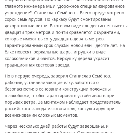
главного инженера МБУ "Дорожное специализированное
учреждение" Станислав Семёнов. - Всего предусмотрено
сорок семь ярусов. По каркасу будут смонтированы
декоративные ветви. В готовом виде ель достигнет высоты
двадцати трёх метров и почти сравняется с курантами,
которые имеют высоту двадцать девять метров.
Гарантированный срок службы новой ели - десять лет. На
ёлке повесят зеркальные шары, игрушки в виде
колокольчиков и бантов. Верхушку дерева украсит
традиционная световая звезда.
Но в первую очередь, заверил Станислав Семёнов,
рабочие, устанавливающие ёлку, заботятся о
безопасности: в основании конструкции положены
шлакоблоки, чтобы гарантировать устойчивость при
порывах ветра. За монтажом наблюдает представитель
российского завода-изготовителя, консультируя при
возникновении сложных моментов.
Через несколько дней работы будут завершены, и
горожане увидят её во всей красе. Одновременно на