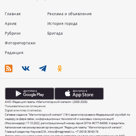
Главная
Реклама и объявления
Архив
История города
Рубрики
Бригада
Фоторепортажи
Редакция
АНО «Редакция газеты «Магнитогорский металл». (2005-2026).
Пользовательское соглашение
Digital-агентство Uralmedias
Сетевое издание "Магнитогорский металл" (16+) зарегистрировано Федеральной службой по
надзору в сфере связи, информационных технологий и массовых коммуникаций
(Роскомнадзор) 17.10.2022, регистрационный номер серия ЭЛ № ФС77-84058. Учредитель
Автономная некоммерческая организация "Редакция газеты "Магнитогорский металл".
Главный редактор Наумов Е.М.,
inbox@magmetall.ru
,
+7 (3519) 39-60-74
Использование материалов издания допускается только с письменного разрешения АНО