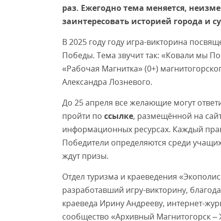
раз. Ежегодно тема меняется, неизм
заинтересовать историей города и с
В 2025 году году игра-викторина посвящ
Победы. Тема звучит так: «Ковали мы По
«Рабочая Магнитка» (0+) магнитогорско
Александра Лозневого.
До 25 апреля все желающие могут ответи
пройти по
ссылке
, размещённой на сайт
информационных ресурсах. Каждый прав
Победители определяются среди учащих
ждут призы.
Отдел туризма и краеведения «Экополис
разработавший игру-викторину, благод
краеведа Ирину Андрееву, интернет-жур
сообщество «Архивный Магнитогорск – Жи