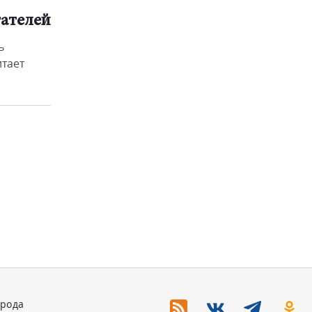
ателей
ь
тает
орода