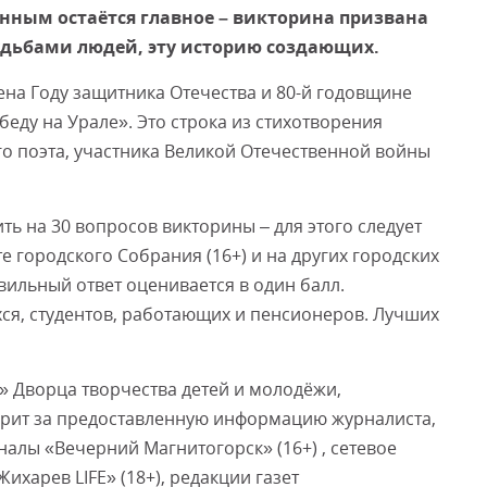
енным остаётся главное – викторина призвана
удьбами людей, эту историю создающих.
Смот
ена Году защитника Отечества и 80-й годовщине
беду на Урале». Это строка из стихотворения
го поэта, участника Великой Отечественной войны
ть на 30 вопросов викторины – для этого следует
е городского Собрания (16+) и на других городских
ильный ответ оценивается в один балл.
ся, студентов, работающих и пенсионеров. Лучших
» Дворца творчества детей и молодёжи,
арит за предоставленную информацию журналиста,
налы «Вечерний Магнитогорск» (16+) , сетевое
харев LIFE» (18+), редакции газет