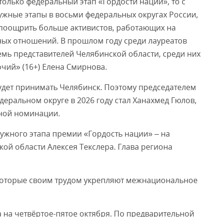
 только федеральный этап «Гордости нации», то с
ужные этапы в восьми федеральных округах России,
т поощрить больше активистов, работающих на
х отношений. В прошлом году среди лауреатов
мь представителей Челябинской области, среди них
чий» (16+) Елена Смирнова.
удет принимать Челябинск. Поэтому председателем
ральном округе в 2026 году стал Ханахмед Гюлов,
вной номинации.
ужного этапа премии «Гордость нации» – на
ой области Алексея Текслера. Глава региона
 которые своим трудом укрепляют межнациональное
на четвёртое-пятое октября. По предварительной