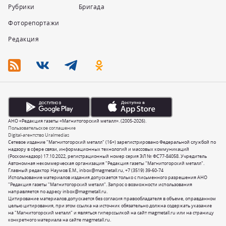
Рубрики
Бригада
Фоторепортажи
Редакция
АНО «Редакция газеты «Магнитогорский металл». (2005-2026).
Пользовательское соглашение
Digital-агентство Uralmedias
Сетевое издание "Магнитогорский металл" (16+) зарегистрировано Федеральной службой по
надзору в сфере связи, информационных технологий и массовых коммуникаций
(Роскомнадзор) 17.10.2022, регистрационный номер серия ЭЛ № ФС77-84058. Учредитель
Автономная некоммерческая организация "Редакция газеты "Магнитогорский металл".
Главный редактор Наумов Е.М.,
inbox@magmetall.ru
,
+7 (3519) 39-60-74
Использование материалов издания допускается только с письменного разрешения АНО
"Редакция газеты "Магнитогорский металл". Запрос о возможности использования
направляется по адресу
inbox@magmetall.ru
.
Цитирование материалов допускается без согласия правообладателя в объеме, оправданном
целью цитирования, при этом ссылка на источник обязательно должна содержать указание
на "Магнитогорский металл" и являться гиперссылкой на сайт magmetall.ru или на страницу
конкретного материала на сайте magmetall.ru.