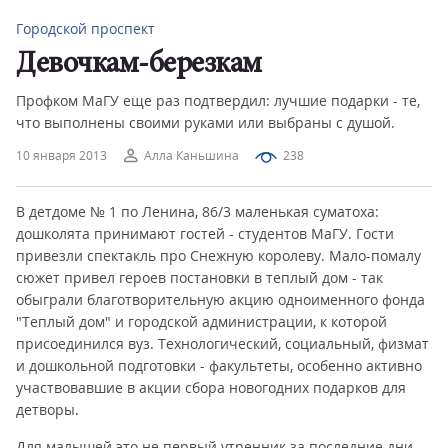
Городской проспект
Девочкам-березкам
Профком МаГУ еще раз подтвердил: лучшие подарки - те,
что выполнены своими руками или выбраны с душой.
10 января 2013
Алла Каньшина
238
В детдоме № 1 по Ленина, 86/3 маленькая суматоха:
дошколята принимают гостей - студентов МаГУ. Гости
привезли спектакль про Снежную королеву. Мало-помалу
сюжет привел героев постановки в теплый дом - так
обыграли благотворительную акцию одноименного фонда
"Теплый дом" и городской администрации, к которой
присоединился вуз. Технологический, социальный, физмат
и дошкольной подготовки - факультеты, особенно активно
участвовавшие в акции сбора новогодних подарков для
детворы.
Для малышей это не первый утренник за последние дни.