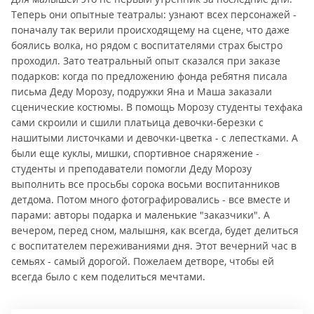
Теперь они опытные театралы: узнают всех персонажей -
поначалу так верили происходящему на сцене, что даже
боялись волка, но рядом с воспитателями страх быстро
проходил. Зато театральный опыт сказался при заказе
подарков: когда по предложению фонда ребятня писала
письма Деду Морозу, подружки Яна и Маша заказали
сценические костюмы. В помощь Морозу студенты техфака
сами скроили и сшили платьица девочки-березки с
нашитыми листочками и девочки-цветка - с лепестками. А
были еще куклы, мишки, спортивное снаряжение -
студенты и преподаватели помогли Деду Морозу
выполнить все просьбы сорока восьми воспитанников
детдома. Потом много фотографировались - все вместе и
парами: авторы подарка и маленькие "заказчики". А
вечером, перед сном, малышня, как всегда, будет делиться
с воспитателем переживаниями дня. Этот вечерний час в
семьях - самый дорогой. Пожелаем детворе, чтобы ей
всегда было с кем поделиться мечтами.