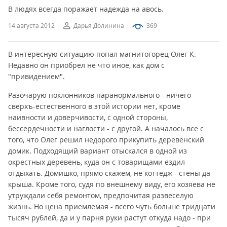
В людях всегда поражает надежда на авось.
14 августа 2012
Дарья Долинина
369
В интересную ситуацию попал магнитогорец Олег К.
Недавно он приобрел не что иное, как дом с
"привидением".
Разочарую поклонников паранормального - ничего
сверхъ-естественного в этой истории нет, кроме
наивности и доверчивости, с одной стороны,
бессердечности и наглости - с другой. А началось все с
того, что Олег решил недорого прикупить деревенский
домик. Подходящий вариант отыскался в одной из
окрестных деревень, куда он с товарищами ездил
отдыхать. Домишко, прямо скажем, не коттедж - стены да
крыша. Кроме того, судя по внешнему виду, его хозяева не
утруждали себя ремонтом, предпочитая развеселую
жизнь. Но цена приемлемая - всего чуть больше тридцати
тысяч рублей, да и у парня руки растут откуда надо - при