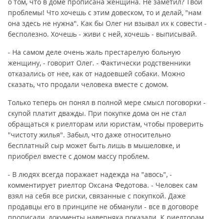
о том, что в доме прописана женщина. Не заметил? Твои
проблемы! Что хочешь с этим довеском, то и делай, "нам
она здесь не нужна". Как бы Олег ни взывал их к совести -
бесполезно. Хочешь - живи с ней, хочешь - выписывай.
- На самом деле очень жаль престарелую больную
женщину, - говорит Олег. - Фактически родственники
отказались от нее, как от надоевшей собаки. Можно
сказать, что продали человека вместе с домом.
Только теперь он понял в полной мере смысл поговорки -
скупой платит дважды. При покупке дома он не стал
обращаться к риелторам или юристам, чтобы проверить
"чистоту жилья". Забыл, что даже относительно
бесплатный сыр может быть лишь в мышеловке, и
приобрел вместе с домом массу проблем.
- В людях всегда поражает надежда на "авось", -
комментирует риелтор Оксана Федотова. - Человек сам
взял на себя все риски, связанные с покупкой. Даже
продавцы его в принципе не обманули - все в договоре
прописали, документы наверняка показали. К риелторам