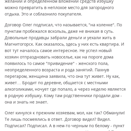
желании и определенном вложении средств избушку
можно превратить в неплохое место для загородного
отдыха. Это и соблазнило покупателя.
Договор Олег подписал, что называется, "на коленке". По
пунктам пробежался вскользь, даже не вникая в суть.
Довольные продавцы забрали деньги и уехали жить в
Магнитогорск. Как оказалось, здесь у них есть квартира. И
вот тут началось самое интересное. Не успел новый
хозяин отпраздновать новоселье, как на пороге дома
появилось то самое "привидение" - женского пола,
неопределенного возраста и рода занятий. Пахнув
перегаром, женщина заявила, что она тут живет. Ну как,
живет… Бродит по деревне, общается с местными
алкоголиками, ночует где попало, а через неделю является
в родную избушку. Кому там родственники продали дом -
она и знать не знает.
Олег кинулся к прежним хозяевам, мол, как так? Обманули!
Те лишь посмеялись в ответ. Договор видел? Видел.
Подписал? Подписал. А в нем-то черным по белому - пункт