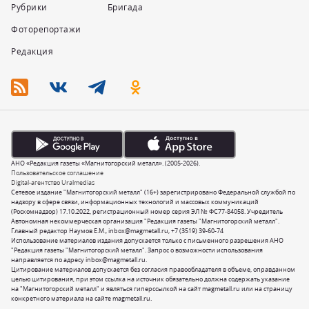
Рубрики
Бригада
Фоторепортажи
Редакция
АНО «Редакция газеты «Магнитогорский металл». (2005-2026).
Пользовательское соглашение
Digital-агентство Uralmedias
Сетевое издание "Магнитогорский металл" (16+) зарегистрировано Федеральной службой по
надзору в сфере связи, информационных технологий и массовых коммуникаций
(Роскомнадзор) 17.10.2022, регистрационный номер серия ЭЛ № ФС77-84058. Учредитель
Автономная некоммерческая организация "Редакция газеты "Магнитогорский металл".
Главный редактор Наумов Е.М.,
inbox@magmetall.ru
,
+7 (3519) 39-60-74
Использование материалов издания допускается только с письменного разрешения АНО
"Редакция газеты "Магнитогорский металл". Запрос о возможности использования
направляется по адресу
inbox@magmetall.ru
.
Цитирование материалов допускается без согласия правообладателя в объеме, оправданном
целью цитирования, при этом ссылка на источник обязательно должна содержать указание
на "Магнитогорский металл" и являться гиперссылкой на сайт magmetall.ru или на страницу
конкретного материала на сайте magmetall.ru.