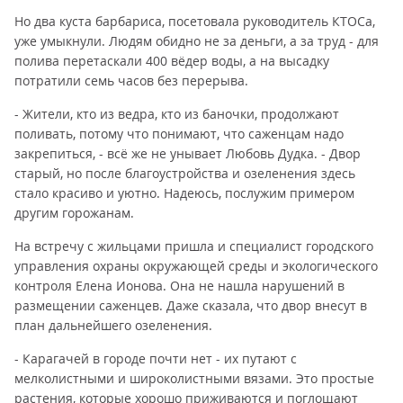
Но два куста барбариса, посетовала руководитель КТОСа,
уже умыкнули. Людям обидно не за деньги, а за труд - для
полива перетаскали 400 вёдер воды, а на высадку
потратили семь часов без перерыва.
- Жители, кто из ведра, кто из баночки, продолжают
поливать, потому что понимают, что саженцам надо
закрепиться, - всё же не унывает Любовь Дудка. - Двор
старый, но после благоустройства и озеленения здесь
стало красиво и уютно. Надеюсь, послужим примером
другим горожанам.
На встречу с жильцами пришла и специалист городского
управления охраны окружающей среды и экологического
контроля Елена Ионова. Она не нашла нарушений в
размещении саженцев. Даже сказала, что двор внесут в
план дальнейшего озеленения.
- Карагачей в городе почти нет - их путают с
мелколистными и широколистными вязами. Это простые
растения, которые хорошо приживаются и поглощают