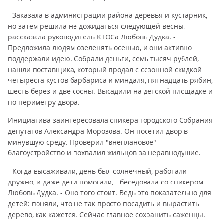
- Заказала в администрации района деревья и кустарник,
но затем решила не дожидаться следующей весны, -
рассказала руководитель КТОСа Любовь Дудка. -
Предложила людям озеленять осенью, и они активно
поддержали идею. Собрали деньги, семь тысяч рублей,
нашли поставщика, который продал с сезонной скидкой
четыреста кустов барбариса и миндаля, пятнадцать рябин,
шесть берёз и две сосны. Высадили на детской площадке и
по периметру двора.
Инициатива заинтересовала спикера городского Собрания
депутатов Александра Морозова. Он посетил двор в
минувшую среду. Проверил "внеплановое"
благоустройство и похвалил жильцов за неравнодушие.
- Когда высаживали, день был солнечный, работали
дружно, и даже дети помогали, - беседовала со спикером
Любовь Дудка. - Оно того стоит. Ведь это показательно для
детей: поняли, что не так просто посадить и вырастить
дерево, как кажется. Сейчас главное сохранить саженцы.