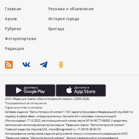
Главная
Реклама и объявления
Архив
История города
Рубрики
Бригада
Фоторепортажи
Редакция
АНО «Редакция газеты «Магнитогорский металл». (2005-2026).
Пользовательское соглашение
Digital-агентство Uralmedias
Сетевое издание "Магнитогорский металл" (16+) зарегистрировано Федеральной службой по
надзору в сфере связи, информационных технологий и массовых коммуникаций
(Роскомнадзор) 17.10.2022, регистрационный номер серия ЭЛ № ФС77-84058. Учредитель
Автономная некоммерческая организация "Редакция газеты "Магнитогорский металл".
Главный редактор Наумов Е.М.,
inbox@magmetall.ru
,
+7 (3519) 39-60-74
Использование материалов издания допускается только с письменного разрешения АНО
"Редакция газеты "Магнитогорский металл". Запрос о возможности использования