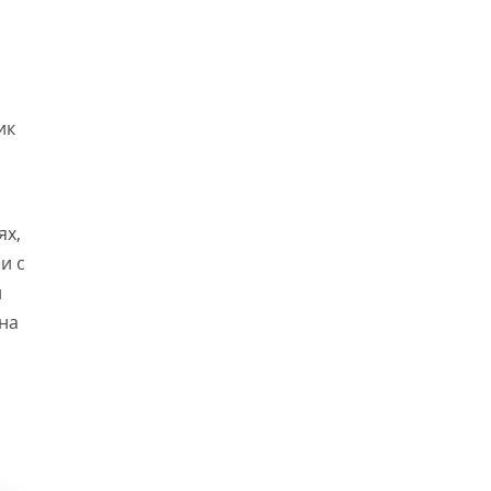
ик
ях,
и с
й
на