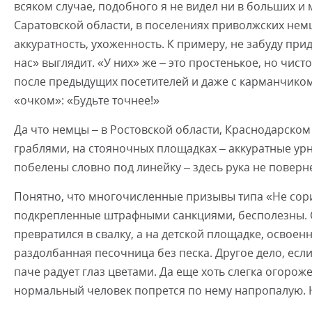
всяком случае, подобного я не видел ни в больших и 
Саратовской области, в поселениях приволжских немце
аккуратность, ухоженность. К примеру, не забуду при
нас» выглядит. «У них» же – это простенькое, но чис
после предыдущих посетителей и даже с карманчико
«очком»: «Будьте точнее!»
Да что немцы – в Ростовской области, Краснодарск
граблями, на стояночных площадках – аккуратные ур
побелены словно под линейку – здесь рука не поверн
Понятно, что многочисленные призывы типа «Не сорит
подкрепленные штрафными санкциями, бесполезны. О
превратился в свалку, а на детской площадке, освое
раздолбанная песочница без песка. Другое дело, если
паче радует глаз цветами. Да еще хоть слегка огорож
нормальный человек попрется по нему напропалую. Н