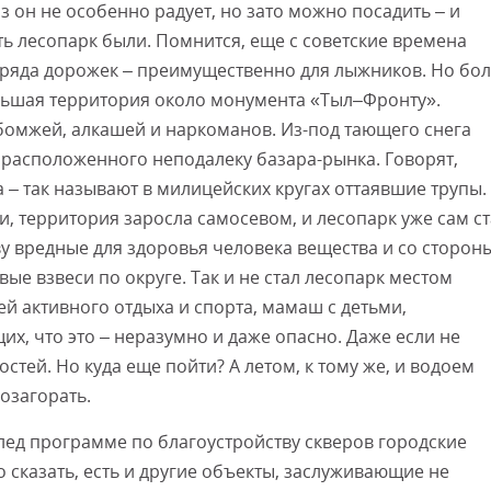
 он не особенно радует, но зато можно посадить – и
ть лесопарк были. Помнится, еще с советские времена
ряда дорожек – преимущественно для лыжников. Но бол
льшая территория около монумента «Тыл–Фронту».
бомжей, алкашей и наркоманов. Из-под тающего снега
 расположенного неподалеку базара-рынка. Говорят,
 – так называют в милицейских кругах оттаявшие трупы.
и, территория заросла самосевом, и лесопарк уже сам с
ву вредные для здоровья человека вещества и со сторон
ые взвеси по округе. Так и не стал лесопарк местом
ей активного отдыха и спорта, мамаш с детьми,
х, что это – неразумно и даже опасно. Даже если не
тей. Но куда еще пойти? А летом, к тому же, и водоем
озагорать.
след программе по благоустройству скверов городские
о сказать, есть и другие объекты, заслуживающие не