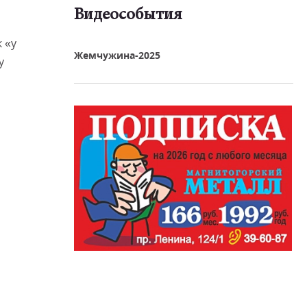
Видеособытия
реть видео
 «у
Жемчужина-2025
у