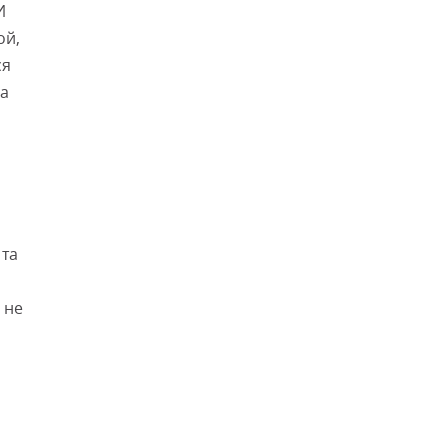
И
ой,
ся
ва
 та
 не