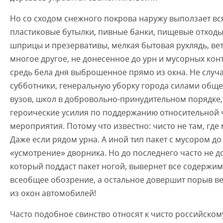
Но со сходом снежного покрова наружу выползает вся
пластиковые бутылки, пивные банки, пищевые отходы
шприцы и презервативы, мелкая бытовая рухлядь, ве
многое другое, не донесенное до урн и мусорных ко
средь бела дня выброшенное прямо из окна. Не случ
субботники, генеральную уборку города силами обще
вузов, школ в добровольно-принудительном порядке,
героические усилия по поддержанию относительной 
мероприятия. Потому что известно: чисто не там, где м
Даже если рядом урна. А иной тип пакет с мусором до
«усмотрение» дворника. Но до последнего часто не до
который поддаст пакет ногой, вывернет все содержи
всеобщее обозрение, а остальное довершит порыв вет
из окон автомобилей!
Часто подобное свинство относят к чисто российскому