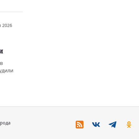
 2026
и
в
удили
орода