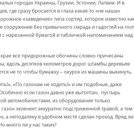
малых городах Украины, Грузии, Эстонии, Латвии. И в
в, где сразу бросается в глаза какая-то «не наша»
Смот
дорожное «заведение» типа сортир, которое известно как
тое сооружение без привычного смрада и гадостей на пол
м с нарезанной бумагой и табличкой-напоминанием над
ом крае все придорожные обочины словно причесаны
ны, вдоль десятков километров дорог штамбы деревьев
ется не то чтобы бумажку – окурок из машины выкинуть.
ь!», «По газонам не ходить!» и им подобные, даже
собенно если газон давно уже вытоптан, пустырь
нной автомобилистами, из оборудования только
 газон зеленеет аккуратно подстриженной травой, а тем
ен, а неподалеку в удобном месте сделан проход. Вряд ли
о много ли у нас таких?