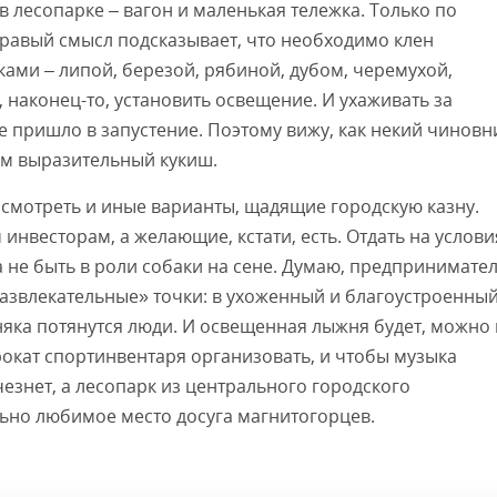
в лесопарке – вагон и маленькая тележка. Только по
дравый смысл подсказывает, что необходимо клен
ми – липой, березой, рябиной, дубом, черемухой,
 наконец-то, установить освещение. И ухаживать за
 пришло в запустение. Поэтому вижу, как некий чиновн
ом выразительный кукиш.
ассмотреть и иные варианты, щадящие городскую казну.
нвесторам, а желающие, кстати, есть. Отдать на услови
 не быть в роли собаки на сене. Думаю, предпринимател
азвлекательные» точки: в ухоженный и благоустроенны
яка потянутся люди. И освещенная лыжня будет, можно 
рокат спортинвентаря организовать, и чтобы музыка
счезнет, а лесопарк из центрального городского
льно любимое место досуга магнитогорцев.