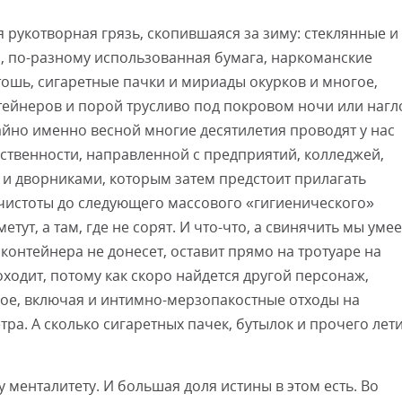
 рукотворная грязь, скопившаяся за зиму: стеклянные и
, по-разному использованная бумага, наркоманские
тошь, сигаретные пачки и мириады окурков и многое,
нтейнеров и порой трусливо под покровом ночи или нагл
айно именно весной многие десятилетия проводят у нас
ственности, направленной с предприятий, колледжей,
 и дворниками, которым затем предстоит прилагать
чистоты до следующего массового «гигиенического»
етут, а там, где не сорят. И что-что, а свинячить мы уме
 контейнера не донесет, оставит прямо на тротуаре на
ходит, потому как скоро найдется другой персонаж,
мое, включая и интимно-мерзопакостные отходы на
ра. А сколько сигаретных пачек, бутылок и прочего лет
 менталитету. И большая доля истины в этом есть. Во