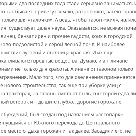
торыми два последних года стали серьезно заниматься. 
сто как бывает: привезут землю, разровняют, засеют трав
 только для «галочки». А ведь, чтобы газон «жил», являл
я, существует целая наука. Оказывается, не всякая поч
свинец, бензапирен и прочие гадости, коих в городской
рново-подзолистой и серой лесной почв. И наиболее
к мятлик луговой и овсяница красная. И их еще
накапливаются вредные вещества. Думаю, и англичане
нами не только для красоты. А иначе от газонов только
агрязнения. Мало того, что для озеленения применяется
 нового строительства, так еще при уборке улиц с
 тракторах, на газоны сметают пыль, в которой едва ли
ый ветерок и – дышите глубже, дорогие горожане!
побуждений, был создан под названием «лесопарк»
тянувшийся от Южного перехода до Центрального
ое место отдыха горожан и так далее. Засадили его, не