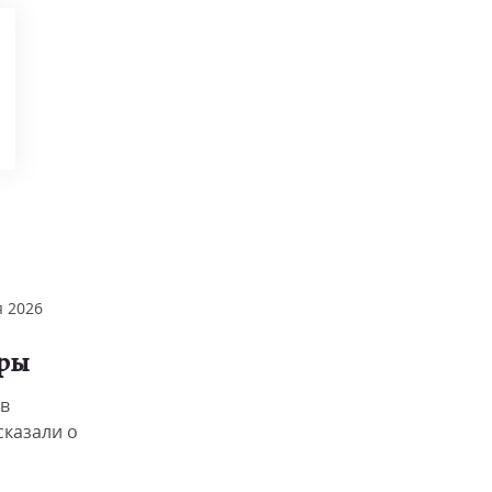
 2026
гры
в
сказали о