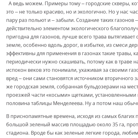
А ведь можем. Примеры тому – городские скверы, ко
это – не только красиво, но и экологично. Но у нас ча
пару раз польют и – забыли. Создание таких газонов –
действительно элементом экологического благополучи
пригодна для газонов, лучше всего трава вытягивает 
земле, особенно вдоль дорог, в избытке, из смеси де
эффективны для применения в газонах такие травы, ка
периодически нужно скашивать, потому как в траве 
испокон веков это понимали, ухаживая за своими газо
вред – они сами становятся источником вторичного з
же городская земля, собранная бульдозерами на месте
проезжей части «косыми» щетками, установленными на
половина таблицы Менделеева. Ну а потом наш обычн
В приснопамятные времена, исходя из самых благих 
большой зеленый массив площадью около 35 га, про
стадиона. Вроде бы как зеленые легкие города, любим