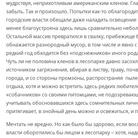
мудрствуя, неприхотливым американским кленом. Глаз
забыть. Так и произошло. Попытки как-то облагороди
городские власти обещали даже наладить освещение 
менее благоустроена здесь лишь сравнительно небо
Остальной массив превратился в свалку, прибежище 
обнажается разнородный мусор, в том числе и явно с
редкий год обходится без «подснежников» иного рода
Чуть ли не половина кленов в лесопарке давно засохл
источником загрязнения, вбирая в листву, траву, поч
города, и со стороны промзоны, распространяя пылев
отдыха, хотя и можно встретить здесь редких любител
«собачников» со своими питомцами, не подозревающи
учитывать обосновавшихся здесь сомнительных личнос
притягивает, в знойный день можно и освежиться, и п
Мечтать не вредно. Но как было бы здорово, если во
власти оборотились бы лицом к лесопарку – хотя, над