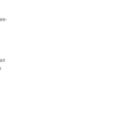
ее-
тал
ы