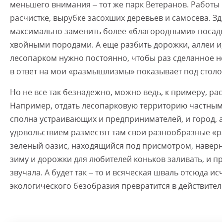
меньшего внимания – тот же парк Ветеранов. Работы 
расчистке, вырубке засохших деревьев и самосева. З
максимально заменить более «благородными» посадка
хвойными породами. А еще разбить дорожки, аллеи и,
лесопарком нужно постоянно, чтобы раз сделанное не
в ответ на мои «размышлизмы» показывает под стол
Но не все так безнадежно, можно ведь, к примеру, р
Например, отдать лесопарковую территорию частным и
сполна устраивающих и предпринимателей, и город, а
удовольствием разместят там свои разнообразные «р
зеленый оазис, находящийся под присмотром, наверн
зиму и дорожки для любителей коньков заливать, и п
звучала. А будет так – то и всяческая шваль отсюда и
экологического безобразия превратится в действите