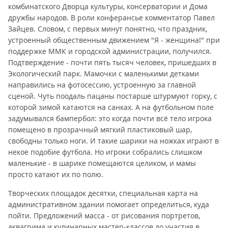
комбинатского Дворца культуры, консерватории и Дома
дружбы народов. В роли конферансье комментатор Павел
Зайцев. Словом, с первых минут понятно, что праздник,
устроенный общественным движением "Я - женщина!" при
поддержке ММК и городской администрации, получился.
Подтверждение - почти пять тысяч человек, пришедших в
Экологический парк. Мамочки с маленькими детками
направились на фотосессию, устроенную за главной
сценой. Чуть поодаль пацаны постарше штурмуют горку, с
которой зимой катаются на санках. А на футбольном поле
задумывался бампербол: это когда почти всё тело игрока
помещено в прозрачный мягкий пластиковый шар,
свободны только ноги. И такие шарики на ножках играют в
некое подобие футбола. Но игроки собрались слишком
маленькие - в шарике помещаются целиком, и мамы
просто катают их по полю.
Творческих площадок десятки, специальная карта на
административном здании помогает определиться, куда
пойти. Предложений масса - от рисования портретов,
аквагрима и кулинарных мастер-классов до участия в