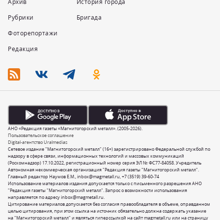
Архив
История города
Рубрики
Бригада
Фоторепортажи
Редакция
АНО «Редакция газеты «Магнитогорский металл». (2005-2026).
Пользовательское соглашение
Digital-агентство Uralmedias
Сетевое издание "Магнитогорский металл" (16+) зарегистрировано Федеральной службой по
надзору в сфере связи, информационных технологий и массовых коммуникаций
(Роскомнадзор) 17.10.2022, регистрационный номер серия ЭЛ № ФС77-84058. Учредитель
Автономная некоммерческая организация "Редакция газеты "Магнитогорский металл".
Главный редактор Наумов Е.М.,
inbox@magmetall.ru
,
+7 (3519) 39-60-74
Использование материалов издания допускается только с письменного разрешения АНО
"Редакция газеты "Магнитогорский металл". Запрос о возможности использования
направляется по адресу
inbox@magmetall.ru
.
Цитирование материалов допускается без согласия правообладателя в объеме, оправданном
целью цитирования, при этом ссылка на источник обязательно должна содержать указание
на "Магнитогорский металл" и являться гиперссылкой на сайт magmetall.ru или на страницу