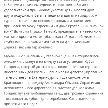
сабантуе и казачьем курене. В тюркских забавах с
удовольствием принимают участие дети, молотя друг
друга подушками, бегая в мешках и шагая на ходулях. А
курень с казачьими песнями, танцами и чаепитием
пришёлся по вкусу взрослым - и даже брутальный "Ночной
волк" Дмитрий Глушко (Текила), предводитель известного
магнитогорского мотоклуба, в толстой кожаной жилетке с
клубными нашивками смотрится на фоне казачьих
фуражек весьма гармонично.
Мужчины с сыновьями у главной сцены в нетерпеливом
ожидании: с минуты на минуту здесь установят Кубок
Гагарина, который до этого красовался в Министерстве
иностранных дел России. Ровно час на фотографирование
- и его отвезут в Екатеринбург, оттуда самолётом в
Красноярск - на родину Александра Сёмина. Спрашиваю
исполнительного директора ХК "Металлург" Максима
Грицая: пуленепробиваемый сейф, два грозных охранника
- оказывается, кубок - дело серьёзное. Как отважились
привезти его сюда?