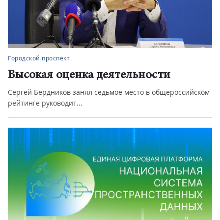
Городской проспект
енка деятельности
«БумБатл» – в
занял седьмое место в общероссийском
Всероссийская акция
...
колледжи, вузы, неко.