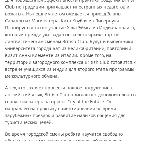
Club по традиции приглашает иностранных педагогов и
вожатых. Нынешним летом ожидается приезд Эланы
Саламон из Манчестера, Кита Коубоя из Ливерпуля.
Планируется также участие Хэла Эймса из Индианаполиса,
который прежде уже задал несколько ярких стартов
лингвистическим сменам British Club. Будут и выпускники
университета города Бат из Великобритании, повторный
визит Анны Клементе из Италии. Кроме того, на
территории загородного комплекса British Club готовится к
встрече учащихся из Индии для второго этапа программы
межкультурного обмена.
А тех, кто захочет провести полное погружение в
английский язык, British Club приглашает дополнительно в
городской лагерь на проект City of the Future. Он
направлен на практику ориентирования во время
зарубежных поездок и развитие навыков общения для
туристических целей.
Во время городской смены ребята научатся свободно
общаться на темы, связанные с городской жизнью, и