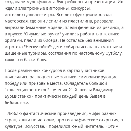
создавали мультфильмы, буктрейлеры и презентации. Их
ждали электронные викторины, конкурсы,
интеллектуальные игры. Все лето функционировала
мастерская, где они лепили из пластилина, рисовали,
вырезали бумажные модели, плели фенечки из резинок, а
в кружке "Очумелые ручки" учились работать в технике
оригами, плели из бисера. Не осталась без внимания
игротека "Нескучайка": дети собирались на шахматные и
шашечные турниры, состязания по настольному футболу,
хоккею и баскетболу.
После различных конкурсов в картах участников
появлялись разноцветные зонтики, символизирующие
победу или призовые места. Обладатель большой
"коллекции зонтиков" - ученик 21-й школы Владимир
Бурмистенко - практически каждый день бывал в
библиотеке.
- Люблю фантастические произведения, мифы разных
стран, книги по истории, про географические открытия, о
культуре, искусстве, - поделился юный читатель. - Этим