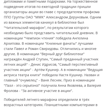
дипломами и памятными подарками. На торжественное
подведение итогов по ежегодной традиции пришли
организаторы акции во главе с председателем профкома
ППО Группы ОАО "ММК" Александром Деруновым. Одним
из важных элементов каникул в библиотеке был
"Читательский марафон", по результатам которого
необходимо было представить читательский дневник. В
номинации "Чемпион чтения" победила Ангелина
Архипова. В номинации "Книжные фанаты" лучшими
стали Павел и Роман Свиридовы. Отличились и многие
другие. В номинации "Верный друг библиотеки"
награждён Андрей Ступин, "Самый преданный участник
летних акций" - Денис Идрисов, "Самый перспективный
участник акции" - Артём Кушнир. А в номинации "Ведущая
актриса театра книги" победила Настя Кушнир. Назван и
главный "очумелец" - Ваня Лесняк. Приз в номинации
"Пазл - это серьёзно!" получила Анна Яковлева, а Валерия
Фролова - "За активное участие в акции".
Победителей летнего марафона определили в трёх
возрастных категориях. Планшетными компьютерами в