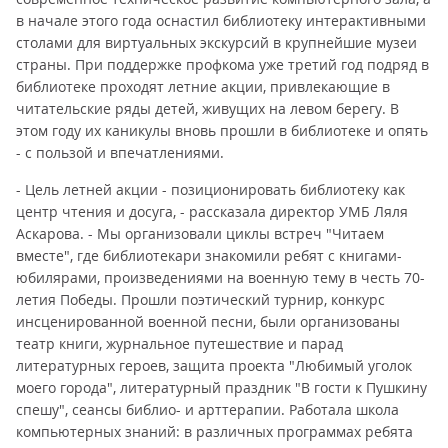
в начале этого года оснастил библиотеку интерактивными
столами для виртуальных экскурсий в крупнейшие музеи
страны. При поддержке профкома уже третий год подряд в
библиотеке проходят летние акции, привлекающие в
читательские ряды детей, живущих на левом берегу. В
этом году их каникулы вновь прошли в библиотеке и опять
- с пользой и впечатлениями.
- Цель летней акции - позиционировать библиотеку как
центр чтения и досуга, - рассказала директор УМБ Ляля
Аскарова. - Мы организовали циклы встреч "Читаем
вместе", где библиотекари знакомили ребят с книгами-
юбилярами, произведениями на военную тему в честь 70-
летия Победы. Прошли поэтический турнир, конкурс
инсценированной военной песни, были организованы
театр книги, журнальное путешествие и парад
литературных героев, защита проекта "Любимый уголок
моего города", литературный праздник "В гости к Пушкину
спешу", сеансы библио- и арттерапии. Работала школа
компьютерных знаний: в различных программах ребята