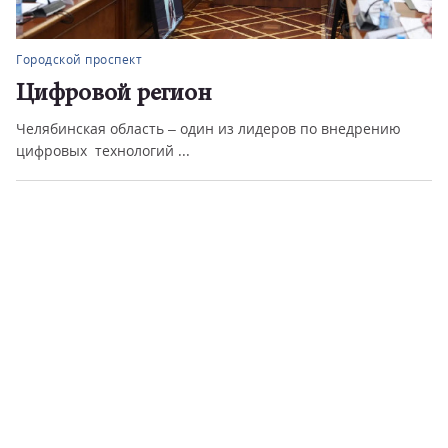
Городской проспект
«БумБатл» – в разгаре!
Всероссийская акция приглашает детские сады, школы,
колледжи, вузы, неко...