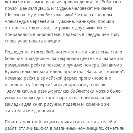
летом читал самые разные произведения - и "Робинзон
Крузо" Даниэля Дефо, и "Судьба человека" Михаила
Шолохова. Ну и как без классики? Читал в основном
Александра Сергеевича Пушкина. Каникулы прошли
интересно, с книгами, с играми, с друзьями. Мне
понравилось в библиотеке. Надеюсь в следующем году
снова участвовать в акции.
Подведение итогов библиотечного лета как всегда стало
большим праздником: зал украсили цветными шарами и
ромашками, ребята показали лучшие номера. Владимир
Бурмистенко выразительно прочитал "Василия Тёркина".
Команда ребят в армейской форме проникновенно
исполнила у "печурки" инсценированную песню
"Землянка". А в разных уголках библиотеки можно было
увидеть плоды детского творчества: оригинальные
закладки для книг, рисунки, поделки и, конечно же,
читательские дневники.
По итогам летней акции самых активных читателей и
ребят, отличившихся в различных номинациях, отметили