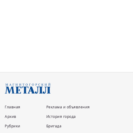
Городской проспект
Точка притяжения магнитогорских
читателей
В городе меняется сама суть библиотечной системы,
считает Сергей Бердник...
Главная
Реклама и объявления
Архив
История города
Рубрики
Бригада