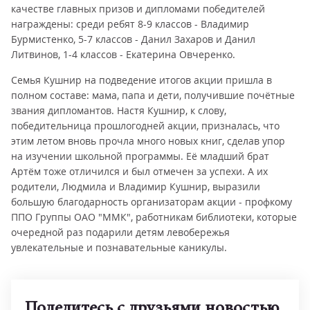
качестве главных призов и дипломами победителей
награждены: среди ребят 8-9 классов - Владимир
Бурмистенко, 5-7 классов - Данил Захаров и Данил
Литвинов, 1-4 классов - Екатерина Овчеренко.
Семья Кушнир на подведение итогов акции пришла в
полном составе: мама, папа и дети, получившие почётные
звания дипломантов. Настя Кушнир, к слову,
победительница прошлогодней акции, призналась, что
этим летом вновь прочла много новых книг, сделав упор
на изучении школьной программы. Её младший брат
Артём тоже отличился и был отмечен за успехи. А их
родители, Людмила и Владимир Кушнир, выразили
большую благодарность организаторам акции - профкому
ППО Группы ОАО "ММК", работникам библиотеки, которые
очередной раз подарили детям левобережья
увлекательные и познавательные каникулы.
Поделитесь с друзьями новостью