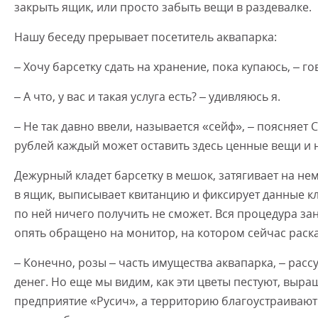
закрыть ящик, или просто забыть вещи в раздевалке.
Нашу беседу прерывает посетитель аквапарка:
– Хочу барсетку сдать на хранение, пока купаюсь, – го
– А что, у вас и такая услуга есть? – удивляюсь я.
– Не так давно ввели, называется «сейф», – поясняет 
рублей каждый может оставить здесь ценные вещи и н
Дежурный кладет барсетку в мешок, затягивает на н
в ящик, выписывает квитанцию и фиксирует данные кли
по ней ничего получить не сможет. Вся процедура зан
опять обращено на монитор, на котором сейчас раск
– Конечно, розы – часть имущества аквапарка, – расс
денег. Но еще мы видим, как эти цветы пестуют, выра
предприятие «Русич», а территорию благоустраивают 