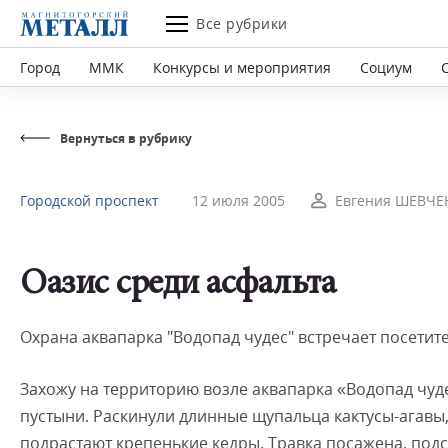
Все рубрики
Город
ММК
Конкурсы и мероприятия
Социум
Вернуться в рубрику
Городской проспект
12 июля 2005
Евгения ШЕВЧЕН
Оазис среди асфальта
Охрана аквапарка "Водопад чудес" встречает посетит
Захожу на территорию возле аквапарка «Водопад чуде
пустыни. Раскинули длинные щупальца кактусы-агавы, 
подрастают крепенькие кедры. Травка посажена, подс