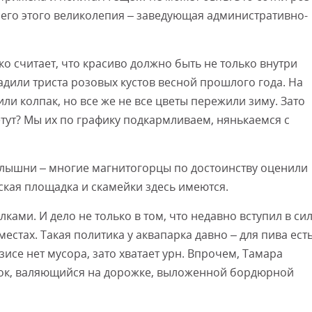
всего этого великолепия – заведующая административно-
 считает, что красиво должно быть не только внутри
дили триста розовых кустов весной прошлого года. На
ли колпак, но все же не все цветы пережили зиму. Зато
етут? Мы их по графику подкармливаем, нянькаемся с
алышни – многие магнитогорцы по достоинству оценили
тская площадка и скамейки здесь имеются.
лками. И дело не только в том, что недавно вступил в си
стах. Такая политика у аквапарка давно – для пива ест
азисе нет мусора, зато хватает урн. Впрочем, Тамара
бок, валяющийся на дорожке, выложенной бордюрной