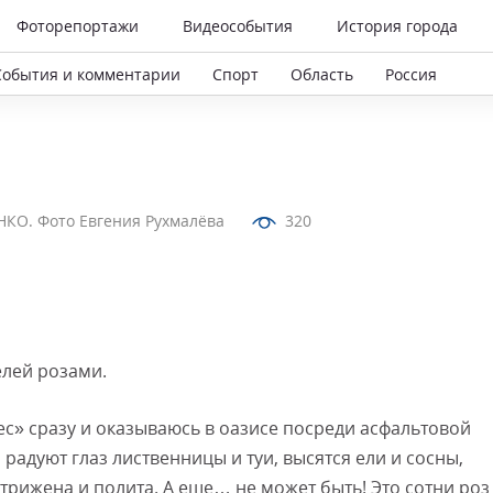
Фоторепортажи
Видеособытия
История города
События и комментарии
Спорт
Область
Россия
КО. Фото Евгения Рухмалёва
320
елей розами.
с» сразу и оказываюсь в оазисе посреди асфальтовой
радуют глаз лиственницы и туи, высятся ели и сосны,
трижена и полита. А еще… не может быть! Это сотни роз