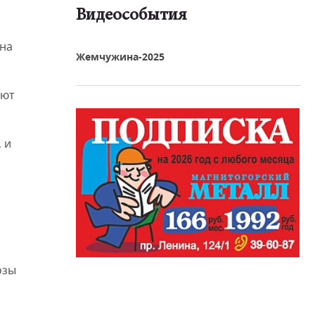
Видеособытия
реть видео
ена
Жемчужина-2025
уют
 и
озы