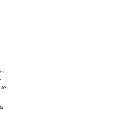
ет
й
ние
их