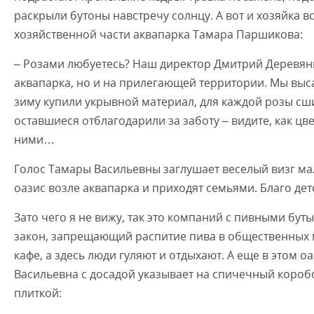
раскрыли бутоны навстречу солнцу. А вот и хозяйка 
хозяйственной части аквапарка Тамара Паршикова:
– Розами любуетесь? Наш директор Дмитрий Деревянко
аквапарка, но и на прилегающей территории. Мы выса
зиму купили укрывной материал, для каждой розы сши
оставшиеся отблагодарили за заботу – видите, как цв
ними…
Голос Тамары Васильевны заглушает веселый визг м
оазис возле аквапарка и приходят семьями. Благо де
Зато чего я не вижу, так это компаний с пивными буты
закон, запрещающий распитие пива в общественных ме
кафе, а здесь люди гуляют и отдыхают. А еще в этом о
Васильевна с досадой указывает на спичечный коро
плиткой: