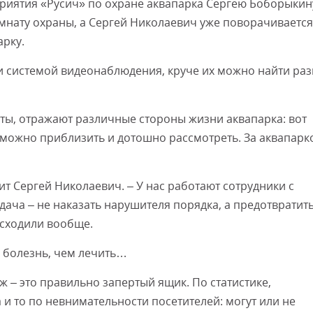
риятия «Русич» по охране аквапарка Сергею Боборыкин
мнату охраны, а Сергей Николаевич уже поворачивается
арку.
и системой видеонаблюдения, круче их можно найти раз
ы, отражают различные стороны жизни аквапарка: вот
у» можно приблизить и дотошно рассмотреть. За аквапар
рит Сергей Николаевич. – У нас работают сотрудники с
ача – не наказать нарушителя порядка, а предотвратит
исходили вообще.
ь болезнь, чем лечить…
 – это правильно запертый ящик. По статистике,
а и то по невнимательности посетителей: могут или не