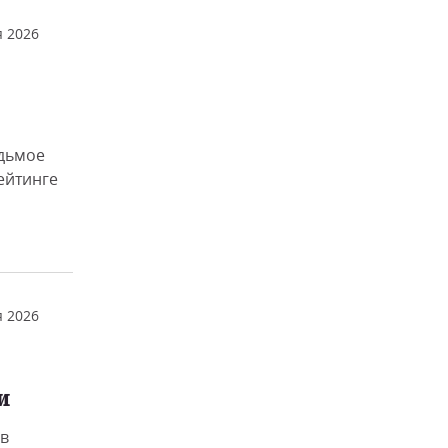
 2026
едьмое
ейтинге
 2026
и
в