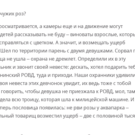
 чужих роз?
росматривается, а камеры еще и на движение могут
детей рассказывать не буду – виноваты взрослые, котор
справляться с цветком. А значит, и возмещать ущерб
. Шел по территории парень с двумя девушками. Сорвал 
ца не ушла – охрана не дремлет. Определили их в эту
ик и звонит своей невесте: дескать, хотел подарить те
Ленинский РОВД, туда и приходи. Наши охранники удивил
оя невеста этих девчонок увидит, их ведь тоже с тобой
 говорить, чтобы девушка не приезжала к РОВД, мол, та
идела всю троицу, которая шла к милицейской машине. И
еперь пословица появилась: не рви розы у аквапарка –
ильный товарищ возместил ущерб – две с половиной тыс