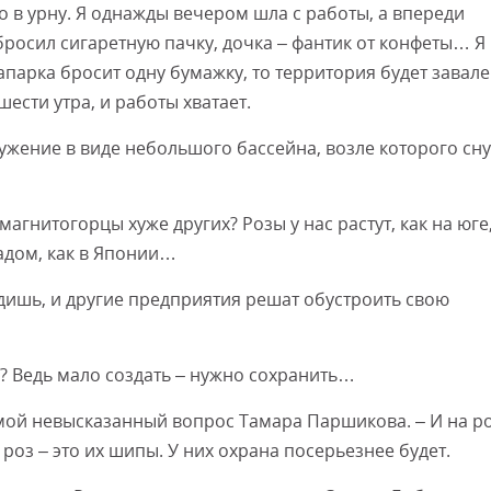
но в урну. Я однажды вечером шла с работы, а впереди
бросил сигаретную пачку, дочка – фантик от конфеты… Я
Смот
апарка бросит одну бумажку, то территория будет завал
ести утра, и работы хватает.
ружение в виде небольшого бассейна, возле которого сн
магнитогорцы хуже других? Розы у нас растут, как на юге,
падом, как в Японии…
ядишь, и другие предприятия решат обустроить свою
ы? Ведь мало создать – нужно сохранить…
а мой невысказанный вопрос Тамара Паршикова. – И на р
роз – это их шипы. У них охрана посерьезнее будет.