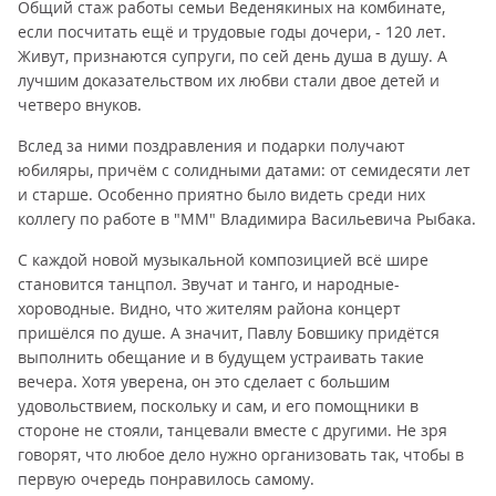
Общий стаж работы семьи Веденякиных на комбинате,
если посчитать ещё и трудовые годы дочери, - 120 лет.
Живут, признаются супруги, по сей день душа в душу. А
лучшим доказательством их любви стали двое детей и
четверо внуков.
Вслед за ними поздравления и подарки получают
юбиляры, причём с солидными датами: от семидесяти лет
и старше. Особенно приятно было видеть среди них
коллегу по работе в "ММ" Владимира Васильевича Рыбака.
С каждой новой музыкальной композицией всё шире
становится танцпол. Звучат и танго, и народные-
хороводные. Видно, что жителям района концерт
пришёлся по душе. А значит, Павлу Бовшику придётся
выполнить обещание и в будущем устраивать такие
вечера. Хотя уверена, он это сделает с большим
удовольствием, поскольку и сам, и его помощники в
стороне не стояли, танцевали вместе с другими. Не зря
говорят, что любое дело нужно организовать так, чтобы в
первую очередь понравилось самому.