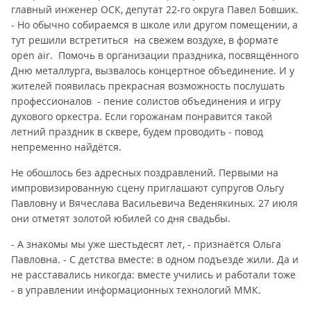
главный инженер ОСК, депутат 22-го округа Павел Бовшик.
- Но обычно собираемся в школе или другом помещении, а
тут решили встретиться на свежем воздухе, в формате
open air. Помочь в организации праздника, посвящённого
Дню металлурга, вызвалось концертное объединение. И у
жителей появилась прекрасная возможность послушать
профессионалов - пение солистов объединения и игру
духового оркестра. Если горожанам понравится такой
летний праздник в сквере, будем проводить - повод
непременно найдётся.
Не обошлось без адресных поздравлений. Первыми на
импровизированную сцену приглашают супругов Ольгу
Павловну и Вячеслава Васильевича Веденякиных. 27 июля
они отметят золотой юбилей со дня свадьбы.
- А знакомы мы уже шестьдесят лет, - признаётся Ольга
Павловна. - С детства вместе: в одном подъезде жили. Да и
не расставались никогда: вместе учились и работали тоже
- в управлении информационных технологий ММК.