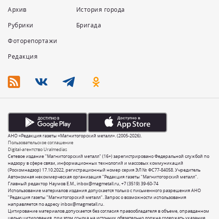
Архив
История города
Рубрики
Бригада
Фоторепортажи
Редакция
АНО «Редакция газеты «Магнитогорский металл». (2005-2026).
Пользовательское соглашение
Digital-агентство Uralmedias
Сетевое издание "Магнитогорский металл" (16+) зарегистрировано Федеральной службой по
надзору в сфере связи, информационных технологий и массовых коммуникаций
(Роскомнадзор) 17.10.2022, регистрационный номер серия ЭЛ № ФС77-84058. Учредитель
Автономная некоммерческая организация "Редакция газеты "Магнитогорский металл".
Главный редактор Наумов Е.М.,
inbox@magmetall.ru
,
+7 (3519) 39-60-74
Использование материалов издания допускается только с письменного разрешения АНО
"Редакция газеты "Магнитогорский металл". Запрос о возможности использования
направляется по адресу
inbox@magmetall.ru
.
Цитирование материалов допускается без согласия правообладателя в объеме, оправданном
целью цитирования, при этом ссылка на источник обязательно должна содержать указание