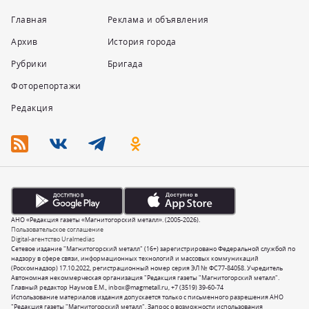
Главная
Реклама и объявления
Архив
История города
Рубрики
Бригада
Фоторепортажи
Редакция
АНО «Редакция газеты «Магнитогорский металл». (2005-2026).
Пользовательское соглашение
Digital-агентство Uralmedias
Сетевое издание "Магнитогорский металл" (16+) зарегистрировано Федеральной службой по
надзору в сфере связи, информационных технологий и массовых коммуникаций
(Роскомнадзор) 17.10.2022, регистрационный номер серия ЭЛ № ФС77-84058. Учредитель
Автономная некоммерческая организация "Редакция газеты "Магнитогорский металл".
Главный редактор Наумов Е.М.,
inbox@magmetall.ru
,
+7 (3519) 39-60-74
Использование материалов издания допускается только с письменного разрешения АНО
"Редакция газеты "Магнитогорский металл". Запрос о возможности использования