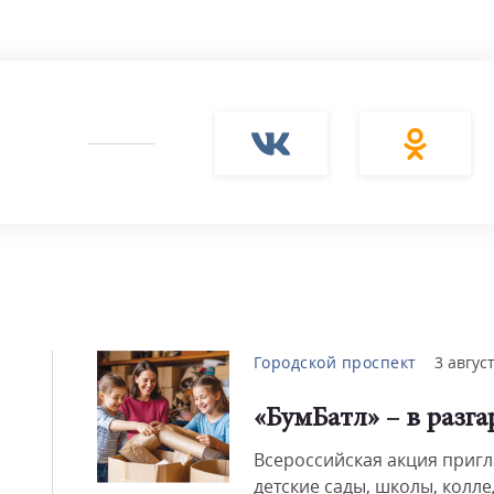
Городской проспект
3 авгус
«БумБатл» – в разга
Всероссийская акция приг
детские сады, школы, колле