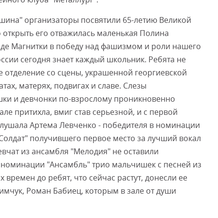
ина" организаторы посвятили 65-летию Великой
о открыть его отважилась маленькая Полина
ладе Магнитки в победу над фашизмом и роли нашего
оссии сегодня знает каждый школьник. Ребята не
ое отделение со сцены, украшенной георгиевской
атах, матерях, подвигах и славе. Слезы
ишки и девчонки по-взрослому проникновенно
ле притихла, вмиг став серьезной, и с первой
слушала Артема Левченко - победителя в номинации
"Солдат" получившего первое место за лучший вокал
евчат из ансамбля "Мелодия" не оставили
номинации "Ансамбль" трио мальчишек с песней из
 времен до ребят, что сейчас растут, донесли ее
имчук, Роман Бабиец, которым в зале от души