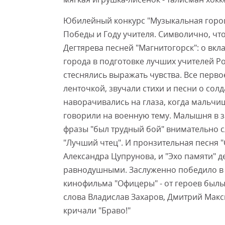
Юбилейный конкурс "Музыкальная горош
Победы и Году учителя. Символично, чт
Дегтярева песней "Магнитогорск": о вк
города в подготовке лучших учителей Р
стеснялись выражать чувства. Все перв
ленточкой, звучали стихи и песни о солд
наворачивались на глаза, когда мальч
говорили на военную тему. Малышня в за
фразы "был трудный бой" внимательно 
"Лучший чтец". И пронзительная песня 
Александра Цупрунова, и "Эхо памяти" д
равнодушными. Заслуженно победило в 
кинофильма "Офицеры" - от героев былых
слова Владислав Захаров, Дмитрий Макс
кричали "Браво!"