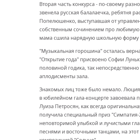
Вторая часть конкурса - по-своему разн
звенела русская балалаечка, ребятня р
Попелюшенко, выступавшая от управле
собственным сочинением про любимую к
мама сшила нарядную школьную форму 
"Музыкальная горошина" осталась верна
"Открытие года" присвоено Софии Луньк
половиной годика, так непосредственно 
аплодисменты зала.
Знакомых лиц тоже было немало. Люция 
в юбилейном гала-концерте завоевала пе
Луиза Петросян, как всегда оригинальн
получила специальный приз "Симпатия-
неповторимой улыбкой и лучистыми гла
песнями и восточными танцами, на этот 