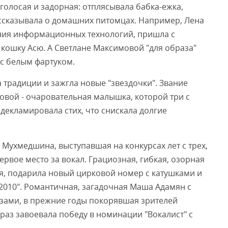
оголосая и задорная: отплясывала бабка-ежка,
ассказывала о домашних питомцах. Например, Лена
ния информационных технологий, пришла с
ошку Асю. А Светлане Максимовой "для образа"
с белым фартуком.
 традиции и зажгла новые "звездочки". Звание
овой - очаровательная малышка, которой три с
декламировала стих, что снискала долгие
Мухмедшина, выступавшая на конкурсах лет с трех,
рвое место за вокал. Грациозная, гибкая, озорная
ая, подарила новый цирковой номер с катушками и
2010". Романтичная, загадочная Маша Адамян с
зами, в прежние годы покорявшая зрителей
раз завоевала победу в номинации "Вокалист" с