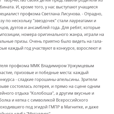
 творчество своих детей представили родители из
ината. И, кроме того, у нас выступают учащиеся
ециалист профкома Светлана Лисунова. - Отрадно,
у по нескольку "звездочек" стали лауреатами и
цов, дуэтов и ансамблей года. Для ребят, которые
мпозиции, номера оригинального жанра, играли на
льные призы. Очень приятно было видеть на гала-
орые каждый год участвуют в конкурсе, взрослеют и
дателя профкома ММК Владимиром Уржумцевым
астие, призовые и победные места: каждый
нкурса - сладкие горошины-апельсины. Зрители
рыве состоялась лотерея, и прямо на сцене одним
ейного отдыха "Колобоша", а другим вкусные и
болка и кепка с символикой Всероссийского
роходившего под эгидой ГМПР в Магнитке, и даже
ейного клуба "Металлург".