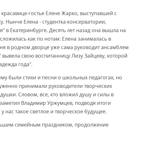
 красавице-гостье Елене Жарко, выступавшей с
. Нынче Елена - студентка консерватории,
я" в Екатеринбурге. Десять лет назад она вышла на
 сложилась как по нотам: Елена занималась в
ня в родном дворце уже сама руководит ансамблем
 вывела свою воспитанницу Лизу Зайцеву, которой
дежда года".
ему были стихи и песни о школьных педагогах, но
луженно принимали руководители творческих
душки. Словом, все, кто вложил душу и силы в
 заметил Владимир Уржумцев, подводя итоги
о у нас такое светлое и творческое будущее.
льшим семейным праздником, продолжение