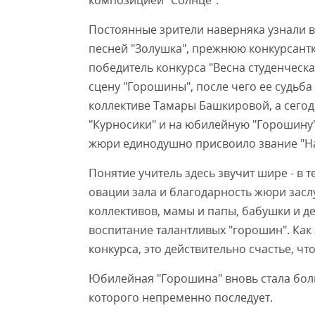
композицией "Солнце".
Постоянные зрители наверняка узнали в
песней "Золушка", прежнюю конкурсантку
победитель конкурса "Весна студенческа
сцену "Горошины", после чего ее судьба
коллективе Тамары Башкировой, а сегод
"Курносики" и на юбилейную "Горошину"
жюри единодушно присвоило звание "На
Понятие учитель здесь звучит шире - в т
овации зала и благодарность жюри зас
коллективов, мамы и папы, бабушки и де
воспитание талантливых "горошин". Как
конкурса, это действительно счастье, чт
Юбилейная "Горошина" вновь стала бо
которого непременно последует.