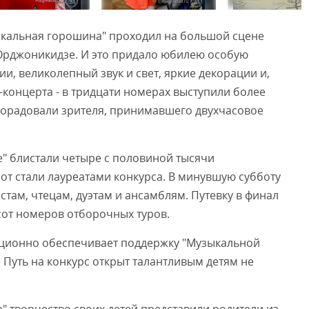
зыкальная горошина" проходил на большой сцене
Смот
 Орджоникидзе. И это придало юбилею особую
и, великолепный звук и свет, яркие декорации и,
-концерта - в тридцати номерах выступили более
- порадовали зрителя, принимавшего двухчасовое
е" блистали четыре с половиной тысячи
сот стали лауреатами конкурса. В минувшую субботу
там, чтецам, дуэтам и ансамблям. Путевку в финал
сот номеров отборочных туров.
ционно обеспечивает поддержку "Музыкальной
Путь на конкурс открыт талантливым детям не