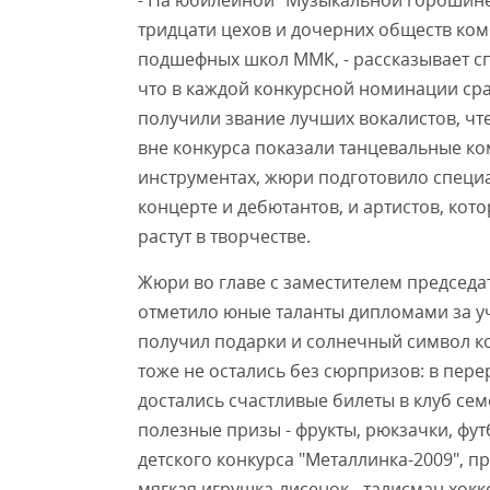
- На юбилейной "Музыкальной горошине"
тридцати цехов и дочерних обществ комб
подшефных школ ММК, - рассказывает сп
что в каждой конкурсной номинации сраз
получили звание лучших вокалистов, чте
вне конкурса показали танцевальные ко
инструментах, жюри подготовило специа
концерте и дебютантов, и артистов, кот
растут в творчестве.
Жюри во главе с заместителем предсе
отметило юные таланты дипломами за уч
получил подарки и солнечный символ ко
тоже не остались без сюрпризов: в пере
достались счастливые билеты в клуб сем
полезные призы - фрукты, рюкзачки, фут
детского конкурса "Металлинка-2009", п
мягкая игрушка-лисенок - талисман хокк