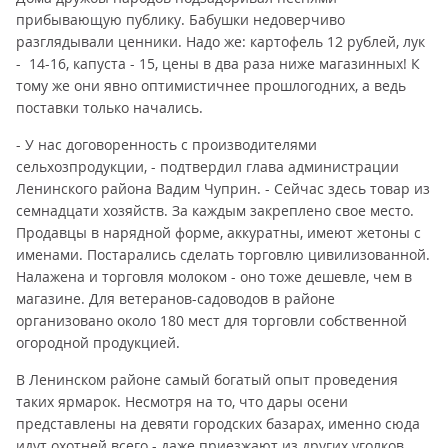
прибывающую публику. Бабушки недоверчиво
разглядывали ценники. Надо же: картофель 12 рублей, лук
- 14-16, капуста - 15, цены в два раза ниже магазинных! К
тому же они явно оптимистичнее прошлогодних, а ведь
поставки только начались.
- У нас договоренность с производителями
сельхозпродукции, - подтвердил глава администрации
Ленинского района Вадим Чуприн. - Сейчас здесь товар из
семнадцати хозяйств. За каждым закреплено свое место.
Продавцы в нарядной форме, аккуратны, имеют жетоны с
именами. Постарались сделать торговлю цивилизованной.
Налажена и торговля молоком - оно тоже дешевле, чем в
магазине. Для ветеранов-садоводов в районе
организовано около 180 мест для торговли собственной
огородной продукцией.
В Ленинском районе самый богатый опыт проведения
таких ярмарок. Несмотря на то, что дары осени
представлены на девяти городских базарах, именно сюда
идут охотней всего - даже приезжают из других уголков