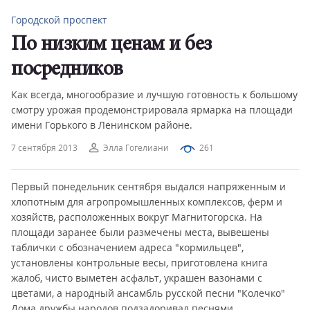
Городской проспект
По низким ценам и без
посредников
Как всегда, многообразие и лучшую готовность к большому
смотру урожая продемонстрировала ярмарка на площади
имени Горького в Ленинском районе.
7 сентября 2013
Элла Гогелиани
261
Первый понедельник сентября выдался напряженным и
хлопотным для агропромышленных комплексов, ферм и
хозяйств, расположенных вокруг Магнитогорска. На
площади заранее были размечены места, вывешены
таблички с обозначением адреса "кормильцев",
установлены контрольные весы, приготовлена книга
жалоб, чисто выметен асфальт, украшен вазонами с
цветами, а народный ансамбль русской песни "Колечко"
Дома дружбы народов подзадоривал песнями