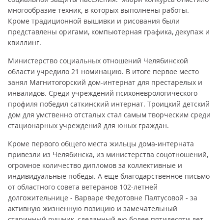
многообразие техник, в которых выполнены работы.
Кроме традиционной вышивки и рисования были
представлены оригами, компьютерная графика, декупаж и
квиллинг.
Министерство социальных отношений Челябинской
области учредило 21 номинацию. В итоге первое место
занял Магнитогорский дом-интернат для престарелых и
инвалидов. Среди учреждений психоневрологического
профиля победил саткинский интернат. Троицкий детский
дом для умственно отсталых стал самым творческим среди
стационарных учреждений для юных граждан.
Кроме первого общего места жильцы дома-интерната
привезли из Челябинска, из министерства соцотношений,
огромное количество дипломов за коллективные и
индивидуальные победы. А еще благодарственное письмо
от областного совета ветеранов 102-летней
долгожительнице - Варваре Федотовне Палтусовой - за
активную жизненную позицию и замечательный
старинный рушник, сделанный ею более пятидесяти лет