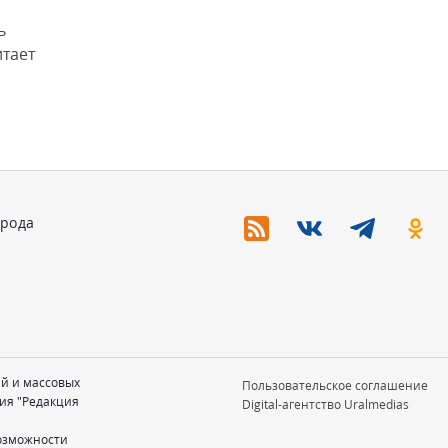
ь
тает
орода
ий и массовых
Пользовательское соглашение
ия "Редакция
Digital-агентство Uralmedias
возможности