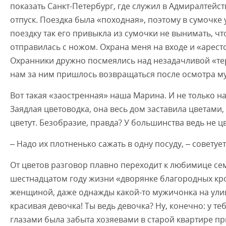
показать Санкт-Петербург, где служил в Адмиралтейст
отпуск. Поездка была «походная», поэтому в сумочке
поездку так его привыкла из сумочки не вынимать, чт
отправилась с ножом. Охрана меня на входе и «аресто
Охранники дружно посмеялись над незадачливой «те
нам за ним пришлось возвращаться после осмотра му
Вот такая «заостренная» наша Марина. И не только на
Заядлая цветоводка, она весь дом заставила цветами,
цветут. Безобразие, правда? У большинства ведь не цв
– Надо их плотненько сажать в одну посуду, – советуе
От цветов разговор плавно переходит к любимице се
шестнадцатом году жизни «дворянке благородных кр
женщиной, даже однажды какой-то мужичонка на улиц
красивая девочка! Ты ведь девочка? Ну, конечно: у теб
глазами была забыта хозяевами в старой квартире пр