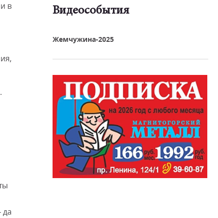
и в
Видеособытия
реть видео
Жемчужина-2025
ия,
.
ты
 да