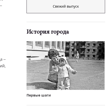
–
Свежий выпуск
История города
а –
ий,
Первые шаги