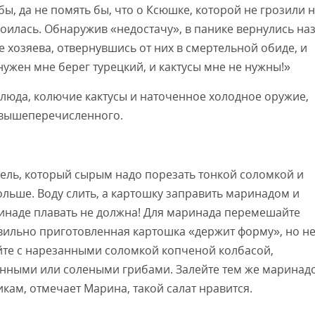
 бы, да не помять бы, что о Ксюшке, которой не грозили 
оилась. Обнаружив «недостачу», в панике вернулись наз
е хозяева, отвернувшись от них в смертельной обиде, и
нужен мне берег турецкий, и кактусы мне не нужны!»
блюда, колючие кактусы и наточенное холодное оружие,
о вышеперечисленного.
фель, который сырым надо порезать тонкой соломкой и
ольше. Воду слить, а картошку заправить маринадом и
ринаде плавать не должна! Для маринада перемешайте
авильно приготовленная картошка «держит форму», но н
йте с нарезанными соломкой копченой колбасой,
ными или солеными грибами. Залейте тем же маринад
икам, отмечает Марина, такой салат нравится.