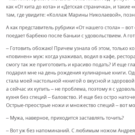
как «От кита до кота» и «Детская страничка», и такие
там, где увидите: «Коллаж Марины Николаевой», позн
А как представитель рубрики «От нашего стола» – вот 
поедает барбекю после баньки с удовольствием. А гот
– Готовить обожаю! Причем узнала об этом, только ко
«повинен» муж: когда ухаживал, водил в кафе, рестора
смогу так же приготовить и красиво подать? И еще г
подарил мне на день рождения кулинарные книги. Од
стала моей настольной «книгой о вкусной и здоровой 
а сейчас их купить – не проблема, поэтому я с удово
кухня без специй – баловство. И еще без остро наточ
Острые-преострые ножи и множество специй – вот мои
– Мужа, наверное, приходится заставлять точить?
– Вот уж без напоминаний. С любимым ножом Андрея, 