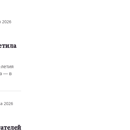
 2026
етила
-летия
а — в
та 2026
ателей