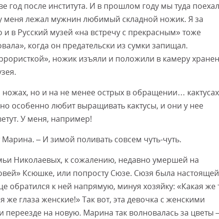
ве год после института. И в прошлом году мы туда поехал
 у меня лежал мужнин любимый складной ножик. Я за
Смот
о и в Русский музей «на встречу с прекрасным» тоже
вала», когда он предательски из сумки запищал.
ррористкой», ножик изъяли и положили в камеру хранен
зея.
 ножах, но и на не менее острых в обращении… кактусах
 но особенно любит выращивать кактусы, и они у нее
етут. У меня, например!
т Марина. – И зимой поливать совсем чуть-чуть.
мьи Николаевых, к сожалению, недавно умершей на
овей» Ксюшке, или попросту Сюзе. Сюзя была настоящей
е обратился к ней напрямую, минуя хозяйку: «Какая же 
я же глаза женские!» Так вот, эта девочка с женскими
и переезде на новую. Марина так волновалась за цветы –