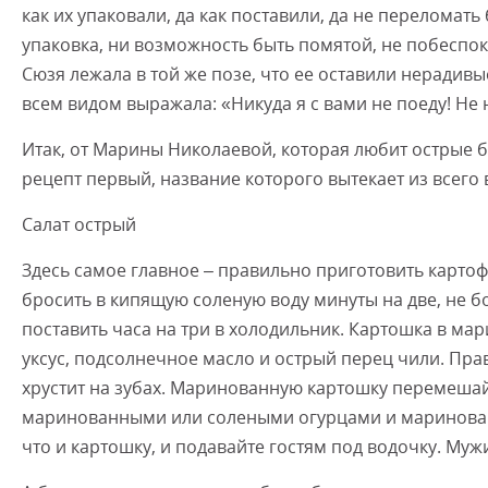
как их упаковали, да как поставили, да не переломать
упаковка, ни возможность быть помятой, не побеспок
Сюзя лежала в той же позе, что ее оставили нерадивы
всем видом выражала: «Никуда я с вами не поеду! Не 
Итак, от Марины Николаевой, которая любит острые 
рецепт первый, название которого вытекает из всег
Салат острый
Здесь самое главное – правильно приготовить карто
бросить в кипящую соленую воду минуты на две, не б
поставить часа на три в холодильник. Картошка в ма
уксус, подсолнечное масло и острый перец чили. Пр
хрустит на зубах. Маринованную картошку перемеша
маринованными или солеными огурцами и маринован
что и картошку, и подавайте гостям под водочку. Муж