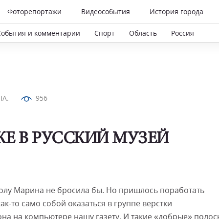
Фоторепортажи
Видеособытия
История города
События и комментарии
Спорт
Область
Россия
НА.
956
Е В РУССКИЙ МУЗЕЙ
колу Марина не бросила бы. Но пришлось поработать
к-то само собой оказаться в группе верстки
она на компьютере нашу газету. И такие «добрые» полос