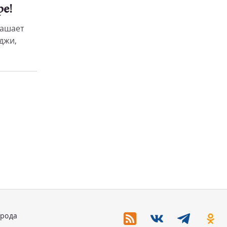
ре!
лашает
джи,
орода