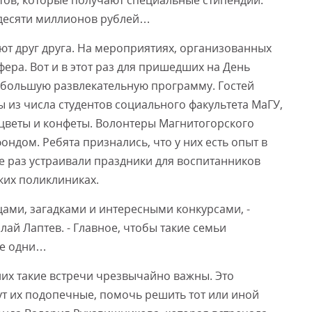
тов, которые получают специальные стипендии.
 десяти миллионов рублей…
т друг друга. На мероприятиях, организованных
ера. Вот и в этот раз для пришедших на День
ебольшую развлекательную программу. Гостей
 из числа студентов социального факультета МаГУ,
цветы и конфеты. Волонтеры Магнитогорского
ондом. Ребята признались, что у них есть опыт в
 раз устраивали праздники для воспитанников
ких поликлиниках.
цами, загадками и интересными конкурсами, -
лай Лаптев. - Главное, чтобы такие семьи
не одни…
них такие встречи чрезвычайно важны. Это
ут их подопечные, помочь решить тот или иной