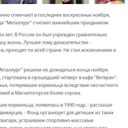
онно отмечают в последнее воскресенье ноября,
Смот
да "Металлург" считают важнейшим праздником.
та лет. В России он был учрежден сравнительно
ашу жизнь. Лучшее тому доказательство -
нь проходят по всей стране. Не стал исключением и
еталлург" решили не дожидаться конца ноября.
 стартовала в прошедший четверг в кафе "Ветеран".
ьи, потерявшие кормильца вследствие несчастного
семей в Магнитогорске более сорока.
х кормильца, появилась в 1990 году, - рассказал
имирцев. - Фонд организует для детишек из таких
квапарк, устраиваем спортивно-массовые