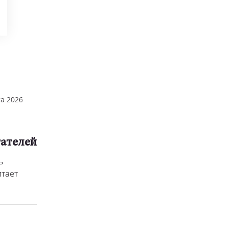
та 2026
ателей
ь
тает