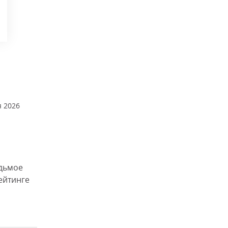
 2026
едьмое
ейтинге