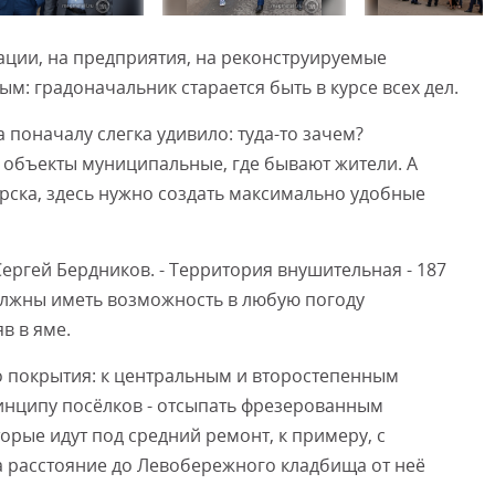
ации, на предприятия, на реконструируемые
Смот
: градоначальник старается быть в курсе всех дел.
оначалу слегка удивило: туда-то зачем?
- объекты муниципальные, где бывают жители. А
горска, здесь нужно создать максимально удобные
Сергей Бердников. - Территория внушительная - 187
должны иметь возможность в любую погоду
яв в яме.
го покрытия: к центральным и второстепенным
инципу посёлков - отсыпать фрезерованным
торые идут под средний ремонт, к примеру, с
а расстояние до Левобережного кладбища от неё