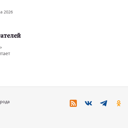
та 2026
ателей
ь
тает
орода