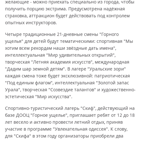
желающие - можно приехать специально из города, чтобы
получить порцию экстрима. Предусмотрена надёжная
страховка, аттракцион будет действовать под контролем
опытных инструкторов.
Четыре традиционные 21-дневные смены "Горного
ущелья" для детей будут тематическими: спортивная "Мы
хотим всем рекордам наши звёздные дать имена",
интеллектуальная "Мир удивительных открытий",
творческая "Летняя академия искусств", международная
"Дадим шар земной детям". В лагере "Уральские зори"
каждая смена тоже будет эксклюзивной: патриотическая
"Под единым флагом", интеллектуальная "Золотой запас
Урала", творческая "Созвездие талантов" и художественно-
эстетическая "Мир искусства".
Спортивно-туристический лагерь "Скиф", действующий на
базе ДООЦ "Горное ущелье", приглашает ребят от 12 до 18
лет весело и активно провести летний отдых, приняв
участие в программе "Увлекательная одиссея". К слову,
для "Скифа" в этом году организаторы приобрели два