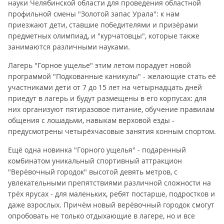
науки Челябинской области для проведения областной
профильной смены "Золотой запас Урала": к нам
приезжают дети, ставшие победителями и призёрами
предметных олимпиад, и "курчатовцы", которые также
занимаются различными науками.
Лагерь "Горное ущелье" этим летом порадует новой
программой "Подкованные каникулы" - желающие стать её
участниками дети от 7 до 15 лет на четырнадцать дней
приедут в лагерь и будут размещены в его корпусах: для
них организуют пятиразовое питание, обучение правилам
общения с лошадьми, навыкам верховой езды -
предусмотрены четырёхчасовые занятия конным спортом.
Ещё одна новинка "Горного ущелья" - подаренный
комбинатом уникальный спортивный аттракцион
"Верёвочный городок" высотой девять метров, с
увлекательными препятствиями различной сложности на
трёх ярусах - для маленьких, ребят постарше, подростков и
даже взрослых. Причём новый верёвочный городок смогут
опробовать не только отдыхающие в лагере, но и все