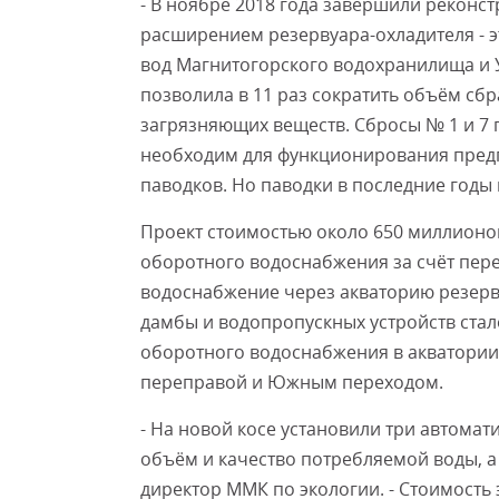
- В ноябре 2018 года завершили реконс
расширением резервуара-охладителя - 
вод Магнитогорского водохранилища и У
позволила в 11 раз сократить объём сбр
загрязняющих веществ. Сбросы № 1 и 7 
необходим для функционирования предп
паводков. Но паводки в последние годы
Проект стоимостью около 650 миллионо
оборотного водоснабжения за счёт пер
водоснабжение через акваторию резерв
дамбы и водопропускных устройств ста
оборотного водоснабжения в акватори
переправой и Южным переходом.
- На новой косе установили три автома
объём и качество потребляемой воды, а 
директор ММК по экологии. - Стоимость 