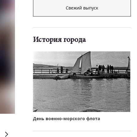
Свежий выпуск
История города
Дмитрий Рухмалев
День военно-морского флота