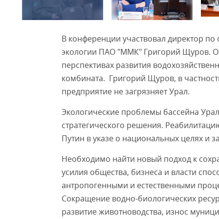
В конференции участвовал директор по
экологии ПАО "ММК" Григорий Щуров. О
перспективах развития водохозяйствен
комбината. Григорий Щуров, в частност
предприятие не загрязняет Урал.
Экологические проблемы бассейна Урала
стратегического решения. Реабилитаци
Путин в указе о национальных целях и з
Необходимо найти новый подход к сох
усилия общества, бизнеса и власти спо
антропогенными и естественными проце
Сокращение водно-биологических ресурс
развитие животноводства, износ муниц