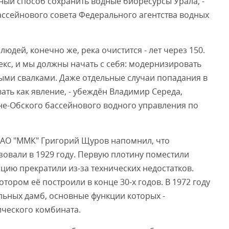
нный способ сохранить водные биоресурсы Урала, -
ассейнового совета Федерального агентства водных
людей, конечно же, река очистится - лет через 150.
екс, и мы должны начать с себя: модернизировать
ыми свалками. Даже отдельные случаи попадания в
ать как явление, - убеждён Владимир Середа,
не-Обского бассейнового водного управления по
 ПАО "ММК" Григорий Щуров напомнил, что
овали в 1929 году. Первую плотину поместили
цию прекратили из-за технических недостатков.
котором её построили в конце 30-х годов. В 1972 году
льных дамб, основные функции которых -
ического комбината.