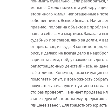
понимать буквально. Если разобраться,
меньше. Около полусотни дублирующие
вторичного жилья: непогашенные ипотек
собственников. Всякое бывает. Начинае
правило, половина объектов с проблем
нашли себе сами квартиры. Заказали вы
судебных приставов, явно за долги. А ве
от приставов, из суда. В конце концов, 
риск, и далеко не всегда дело в недобр
варианты сами, пойдут заключать догово
регистрационных действий - всё, ни ден
всё отлично. Конечно, такая ситуация в
помогает и опыт, и возможность собрат
покупатель зачастую интуитивно соглаш
сто раз проверят. Начинает продавец ил
этапе с другой стороны ему предлагают
"лишнее звено". Для грамотного юриста 