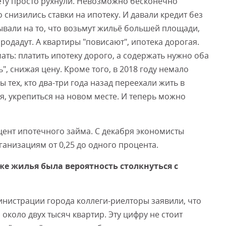
лету просто рухнули. Невозможно бесконечно
снизились ставки на ипотеку. И давали кредит без
вали на то, что возьмут жильё большей площади,
родадут. А квартиры "повисают", ипотека дорогая.
ть: платить ипотеку дорого, а содержать нужно оба
", снижая цену. Кроме того, в 2018 году немало
 тех, кто два-три года назад переехали жить в
я, укрепиться на новом месте. И теперь можно
оцент ипотечного займа. С декабря экономисты
анизациям от 0,25 до одного процента.
аже жилья была вероятность столкнуться с
инистрации города коллеги-риелторы заявили, что
около двух тысяч квартир. Эту цифру не стоит