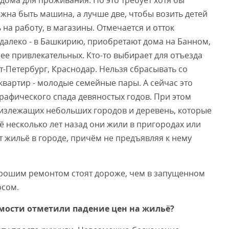
дома для проживания. Но это требует хотя бы
лжна быть машина, а лучше две, чтобы возить детей
ь на работу, в магазины. Отмечается и отток
едалеко - в Башкирию, приобретают дома на Банном,
ее привлекательных. Кто-то выбирает для отъезда
т-Петербург, Краснодар. Нельзя сбрасывать со
квартир - молодые семейные пары. А сейчас это
рафического спада девяностых годов. При этом
лизлежащих небольших городов и деревень, которые
ё несколько лет назад они жили в пригородах или
 жильё в городе, причём не предъявляя к нему
хорошим ремонтом стоят дороже, чем в запущенном
осом.
мости отметили падение цен на жильё?