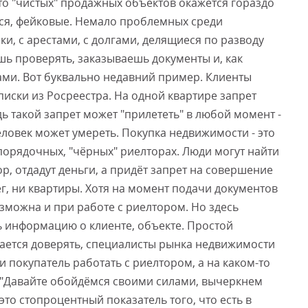
 то "чистых" продажных объектов окажется гораздо
ся, фейковые. Немало проблемных среди
и, с арестами, с долгами, делящиеся по разводу
шь проверять, заказываешь документы и, как
ами. Вот буквально недавний пример. Клиенты
писки из Росреестра. На одной квартире запрет
дь такой запрет может "прилететь" в любой момент -
человек может умереть. Покупка недвижимости - это
опорядочных, "чёрных" риелторах. Люди могут найти
р, отдадут деньги, а придёт запрет на совершение
ег, ни квартиры. Хотя на момент подачи документов
озможна и при работе с риелтором. Но здесь
ь информацию о клиенте, объекте. Простой
ается доверять, специалисты рынка недвижимости
и покупатель работать с риелтором, а на каком-то
: "Давайте обойдёмся своими силами, вычеркнем
это стопроцентный показатель того, что есть в