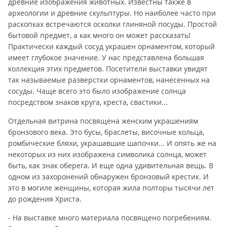
древние изображения животных. Известны также в
археологии и древние скульптуры. Но наиболее часто при
раскопках встречаются осколки глиняной посуды. Простой
бытовой предмет, а как много он может рассказать!
Практически каждый сосуд украшен орнаментом, который
имеет глубокое значение. У нас представлена большая
коллекция этих предметов. Посетители выставки увидят
так называемые разверстки орнаментов, нанесенных на
сосуды. Чаще всего это было изображение солнца
посредством знаков круга, креста, свастики...
Отдельная витрина посвящена женским украшениям
бронзового века. Это бусы, браслеты, височные кольца,
ромбические бляхи, украшавшие шапочки... И опять же на
некоторых из них изображена символика солнца, может
быть, как знак оберега. И еще одна удивительная вещь. В
одном из захоронений обнаружен бронзовый крестик. И
это в могиле женщины, которая жила полторы тысячи лет
до рождения Христа.
- На выставке много материала посвящено погребениям.