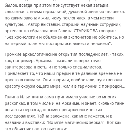
былое, всегда при этом присутствует некая загадка,
связанная с внематериальной, духовной жизнью человека:
по каким законам жил, чему поклонялся, в чем истоки
культуры... Автор выставки, старший научный сотрудник,
археолог по образованию Галина СТАРИКОВА говорит:
"Без хронологии и объяснения экспонатов не обойтись, но
на первый план мы постарались вывести человека".
Громкие археологические открытия последних лет, - таких,
как, например, Аркаим, - вызвали невероятную
заинтересованность, и не только специалистов.
Привлекает то, что наши предки в те далекие времена не
просто выживали. Они творили, изобретали, чувствовали
красоту окружающего мира, жили в гармонии с природой...
Галина Ильинична сама принимала участие во многих
раскопках, в том числе и на Аркаиме, и знает, сколько тайн
остается неразгаданными при археологических
исследованиях. Тайна заложена, как мне кажется, и в
названии выставки: "Во мгле магических зеркал". Вот как
это объясняет автор выставки: