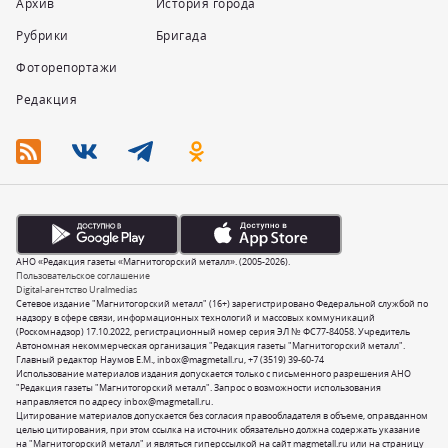
Архив
История города
Рубрики
Бригада
Фоторепортажи
Редакция
АНО «Редакция газеты «Магнитогорский металл». (2005-2026).
Пользовательское соглашение
Digital-агентство Uralmedias
Сетевое издание "Магнитогорский металл" (16+) зарегистрировано Федеральной службой по
надзору в сфере связи, информационных технологий и массовых коммуникаций
(Роскомнадзор) 17.10.2022, регистрационный номер серия ЭЛ № ФС77-84058. Учредитель
Автономная некоммерческая организация "Редакция газеты "Магнитогорский металл".
Главный редактор Наумов Е.М.,
inbox@magmetall.ru
,
+7 (3519) 39-60-74
Использование материалов издания допускается только с письменного разрешения АНО
"Редакция газеты "Магнитогорский металл". Запрос о возможности использования
направляется по адресу
inbox@magmetall.ru
.
Цитирование материалов допускается без согласия правообладателя в объеме, оправданном
целью цитирования, при этом ссылка на источник обязательно должна содержать указание
на "Магнитогорский металл" и являться гиперссылкой на сайт magmetall.ru или на страницу