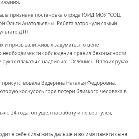
вижения.
ыла признана постановка отряда ЮИД МОУ "СОШ
ой Ольги Анатольевны. Ребята затронули самый
ультате ДТП.
их и призывали живых задуматься о цене
о необходимости соблюдения правил безопасности
в руках плакаты с надписью: "Оглянись! В твоих руках
тя присутствовала Ведерина Наталья Федоровна,
оторую коснулось горе потери близкого человека в
было 24 года, он ушел на работу и не вернулся, -
одит в себе силы жить дальше и во имя памяти сына