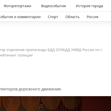
Фоторепортажи
Видеособытия
История города
События и комментарии
Спорт
Область
Россия
тор отделения пропаганды БДД ОГИБДД УМВД России по г.
лейтенант полиции
спекторов дорожного движения.