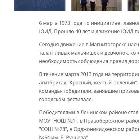
6 марта 1973 года по инициативе главн
ЮИД. Прошло 40 лет и движение ЮИД по
Сегодня движение в Магнитогорске насч
талантливых мальчишек и девчонок, кот
необходимость соблюдения правил дор
В течение марта 2013 года на территор
агитбригад "Красный, желтый, зеленый"
команды-победители, занявшие призовы
городском фестивале.
Победителями в Ленинском районе стал
МОУ "НОШ №1", в Правобережном район
"СОШ №28", в Орджоникидзевском райо
№64 им. Б. Ручьева".