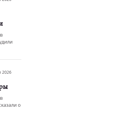
и
в
удили
 2026
гры
в
сказали о