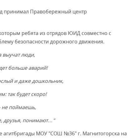
гад принимал Правобережный центр
д которым ребята из отрядов ЮИД совместно с
облему безопасности дорожного движения.
а выучат люди,
удет больше аварий!
ослый и даже дошкольник,
м: так будет скоро!
 - не поймаешь,
се, друзья, понимают…"
е агитбригады МОУ "СОШ №36" г. Магнитогорска на