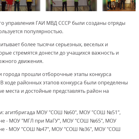
Смот
ого управления ГАИ МВД СССР были созданы отряды
льзуется популярностью.
итывает более тысячи серьезных, веселых и
орые стремятся донести до учащихся важность и
ожного движения.
ии города прошли отборочные этапы конкурса
. В ходе районных этапов конкурса были определены
е места и достойные представлять район на
и: агитбригада МОУ "СОШ №60", МОУ "СОШ №51",
е - МОУ "МГЛ при МаГУ", МОУ "СОШ №65", МОУ
не - МОУ "СОШ №47", МОУ "СОШ №36", МОУ "СОШ