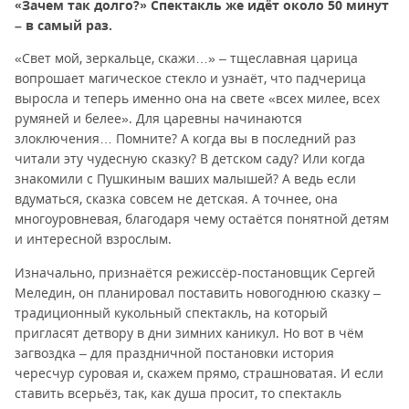
«Зачем так долго?» Спектакль же идёт около 50 минут
– в самый раз.
«Свет мой, зеркальце, скажи…» – тщеславная царица
вопрошает магическое стекло и узнаёт, что падчерица
выросла и теперь именно она на свете «всех милее, всех
румяней и белее». Для царевны начинаются
злоключения… Помните? А когда вы в последний раз
читали эту чудесную сказку? В детском саду? Или когда
знакомили с Пушкиным ваших малышей? А ведь если
вдуматься, сказка совсем не детская. А точнее, она
многоуровневая, благодаря чему остаётся понятной детям
и интересной взрослым.
Изначально, признаётся режиссёр-постановщик Сергей
Меледин, он планировал поставить новогоднюю сказку –
традиционный кукольный спектакль, на который
пригласят детвору в дни зимних каникул. Но вот в чём
загвоздка – для праздничной постановки история
чересчур суровая и, скажем прямо, страшноватая. И если
ставить всерьёз, так, как душа просит, то спектакль