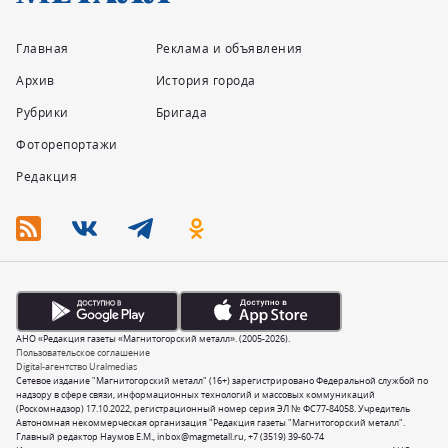
Главная
Реклама и объявления
Архив
История города
Рубрики
Бригада
Фоторепортажи
Редакция
АНО «Редакция газеты «Магнитогорский металл». (2005-2026).
Пользовательское соглашение
Digital-агентство Uralmedias
Сетевое издание "Магнитогорский металл" (16+) зарегистрировано Федеральной службой по
надзору в сфере связи, информационных технологий и массовых коммуникаций
(Роскомнадзор) 17.10.2022, регистрационный номер серия ЭЛ № ФС77-84058. Учредитель
Автономная некоммерческая организация "Редакция газеты "Магнитогорский металл".
Главный редактор Наумов Е.М.,
inbox@magmetall.ru
,
+7 (3519) 39-60-74