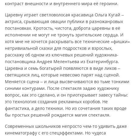
контраст внешности и внутреннего мира её героини.
Царевну играет светловолосая красавица Ольга Кугай –
актриса, срывающая овации публики в разножанровых
постановках. Кротость, чистота, доброта царевны в её
исполнении не могут не тронуть зрительские сердца. И
хотя мне не хочется раскрывать все технические «фишки»
нетривиальной сказки для подростков и взрослых,
расскажу об одном из ключевых решений художника-
постановщика Андрея Мелентьева из Екатеринбурга.
Царевна и семь богатырей появляются в виде ликов –
светящихся лиц, которые невесомо парят над сценой.
Меняется сцена – и лица высвечиваются во тьме тонкими
синими контурами. После спектакля задаю художнику
вопрос, как это сделано, и он приоткрывает завесу тайны:
это технология создания рекламных коробов. Не
фантастика, а дело техники. Но из сочетания таких вроде
бы простых решений рождается магия спектакля.
Современных школьников непросто чем-то удивить даже
кинематографу с его спецэффектами. Но чудеса