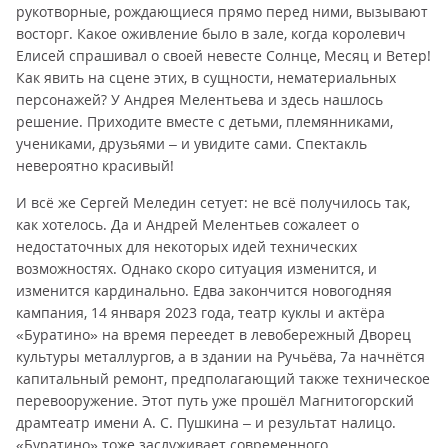
рукотворные, рождающиеся прямо перед ними, вызывают
восторг. Какое оживление было в зале, когда королевич
Елисей спрашивал о своей невесте Солнце, Месяц и Ветер!
Как явить на сцене этих, в сущности, нематериальных
персонажей? У Андрея Мелентьева и здесь нашлось
решение. Приходите вместе с детьми, племянниками,
учениками, друзьями – и увидите сами. Спектакль
невероятно красивый!
И всё же Сергей Меледин сетует: не всё получилось так,
как хотелось. Да и Андрей Мелентьев сожалеет о
недостаточных для некоторых идей технических
возможностях. Однако скоро ситуация изменится, и
изменится кардинально. Едва закончится новогодняя
кампания, 14 января 2023 года, театр куклы и актёра
«Буратино» на время переедет в левобережный Дворец
культуры металлургов, а в здании на Ручьёва, 7а начнётся
капитальный ремонт, предполагающий также техническое
перевооружение. Этот путь уже прошёл Магнитогорский
драмтеатр имени А. С. Пушкина – и результат налицо.
«Буратино» тоже заслуживает современного