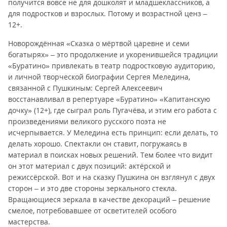
получится вовсе не для дошколят и младшеклассников, а
для подростков и взрослых. Потому и возрастной ценз –
12+.
Новорождённая «Сказка о мёртвой царевне и семи
богатырях» – это продолжение и укоренившейся традиции
«Буратино» привлекать в театр подростковую аудиторию,
и личной творческой биографии Сергея Меледина,
связанной с Пушкиным: Сергей Алексеевич
восстанавливал в репертуаре «Буратино» «Капитанскую
дочку» (12+), где сыграл роль Пугачёва, и этим его работа с
произведениями великого русского поэта не
исчерпывается. У Меледина есть принцип: если делать, то
делать хорошо. Спектакли он ставит, погружаясь в
материал в поисках новых решений. Тем более что видит
он этот материал с двух позиций: актёрской и
режиссёрской. Вот и на сказку Пушкина он взглянул с двух
сторон – и это две стороны зеркального стекла.
Вращающиеся зеркала в качестве декораций – решение
смелое, потребовавшее от осветителей особого
мастерства.