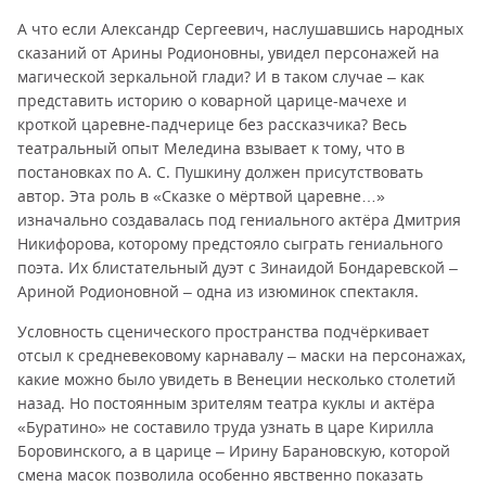
А что если Александр Сергеевич, наслушавшись народных
сказаний от Арины Родионовны, увидел персонажей на
магической зеркальной глади? И в таком случае – как
представить историю о коварной царице-мачехе и
кроткой царевне-падчерице без рассказчика? Весь
театральный опыт Меледина взывает к тому, что в
постановках по А. С. Пушкину должен присутствовать
автор. Эта роль в «Сказке о мёртвой царевне…»
изначально создавалась под гениального актёра Дмитрия
Никифорова, которому предстояло сыграть гениального
поэта. Их блистательный дуэт с Зинаидой Бондаревской –
Ариной Родионовной – одна из изюминок спектакля.
Условность сценического пространства подчёркивает
отсыл к средневековому карнавалу – маски на персонажах,
какие можно было увидеть в Венеции несколько столетий
назад. Но постоянным зрителям театра куклы и актёра
«Буратино» не составило труда узнать в царе Кирилла
Боровинского, а в царице – Ирину Барановскую, которой
смена масок позволила особенно явственно показать