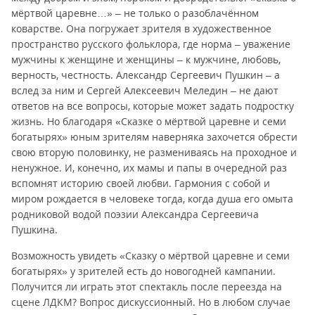
мёртвой царевне…» – не только о разоблачённом
коварстве. Она погружает зрителя в художественное
пространство русского фольклора, где норма – уважение
мужчины к женщине и женщины – к мужчине, любовь,
верность, честность. Александр Сергеевич Пушкин – а
вслед за ним и Сергей Алексеевич Меледин – не дают
ответов на все вопросы, которые может задать подростку
жизнь. Но благодаря «Сказке о мёртвой царевне и семи
богатырях» юным зрителям наверняка захочется обрести
свою вторую половинку, не размениваясь на проходное и
ненужное. И, конечно, их мамы и папы в очередной раз
вспомнят историю своей любви. Гармония с собой и
миром рождается в человеке тогда, когда душа его омыта
родниковой водой поэзии Александра Сергеевича
Пушкина.
Возможность увидеть «Сказку о мёртвой царевне и семи
богатырях» у зрителей есть до новогодней кампании.
Получится ли играть этот спектакль после переезда на
сцене ЛДКМ? Вопрос дискуссионный. Но в любом случае