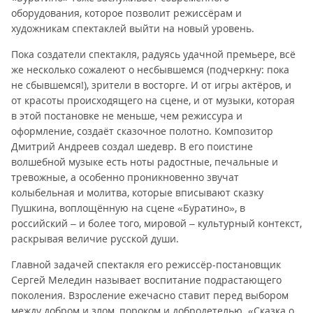
оборудования, которое позволит режиссёрам и
художникам спектаклей выйти на новый уровень.
Пока создатели спектакля, радуясь удачной премьере, всё
же несколько сожалеют о несбывшемся (подчеркну: пока
не сбывшемся!), зрители в восторге. И от игры актёров, и
от красоты происходящего на сцене, и от музыки, которая
в этой постановке не меньше, чем режиссура и
оформление, создаёт сказочное полотно. Композитор
Дмитрий Андреев создал шедевр. В его поистине
волшебной музыке есть ноты радостные, печальные и
тревожные, а особенно проникновенно звучат
колыбельная и молитва, которые вписывают сказку
Пушкина, воплощённую на сцене «Буратино», в
российский – и более того, мировой – культурный контекст,
раскрывая величие русской души.
Главной задачей спектакля его режиссёр-постановщик
Сергей Меледин называет воспитание подрастающего
поколения. Взросление ежечасно ставит перед выбором
между добром и злом, пороком и добродетелью. «Сказка о