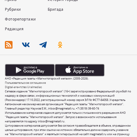
Рубрики
Бригада
Фоторепортажи
Редакция
АНО «Редакция газеты «Магнитогорский металл». (2005-2026).
Пользовательское соглашение
Digital-агентство Uralmedias
Сетевое издание "Магнитогорский металл" (16+) зарегистрировано Федеральной службой по
надзору в сфере связи, информационных технологий и массовых коммуникаций
(Роскомнадзор) 17.10.2022, регистрационный номер серия ЭЛ № ФС77-84058. Учредитель
Автономная некоммерческая организация "Редакция газеты "Магнитогорский металл".
Главный редактор Наумов Е.М.,
inbox@magmetall.ru
,
+7 (3519) 39-60-74
Использование материалов издания допускается только с письменного разрешения АНО
"Редакция газеты "Магнитогорский металл". Запрос о возможности использования
направляется по адресу
inbox@magmetall.ru
.
Цитирование материалов допускается без согласия правообладателя в объеме, оправданном
целью цитирования, при этом ссылка на источник обязательно должна содержать указание
на "Магнитогорский металл" и являться гиперссылкой на сайт magmetall.ru или на страницу