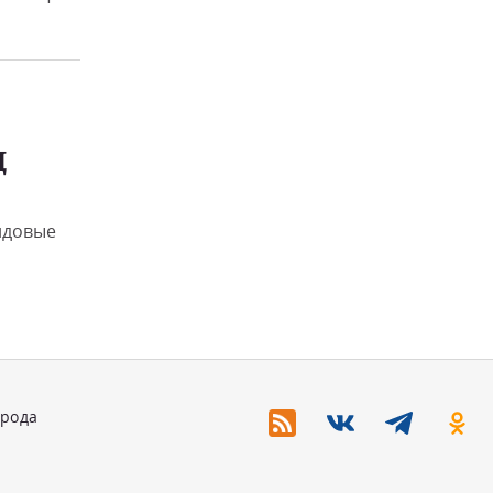
Д
йдовые
орода