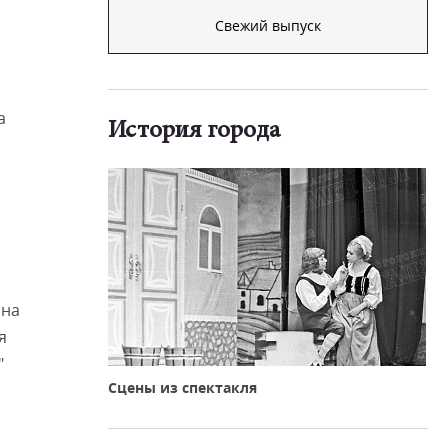
Свежий выпуск
а
История города
 на
я
"
Сцены из спектакля