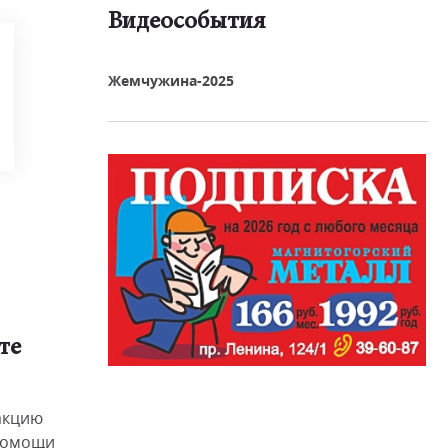
Видеособытия
реть видео
Жемчужина-2025
те
акцию
 помощи