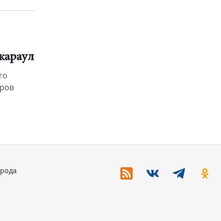
караул
го
ёров
орода