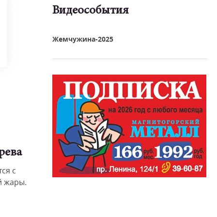
Видеособытия
реть видео
Жемчужина-2025
рева
ся с
 жары.