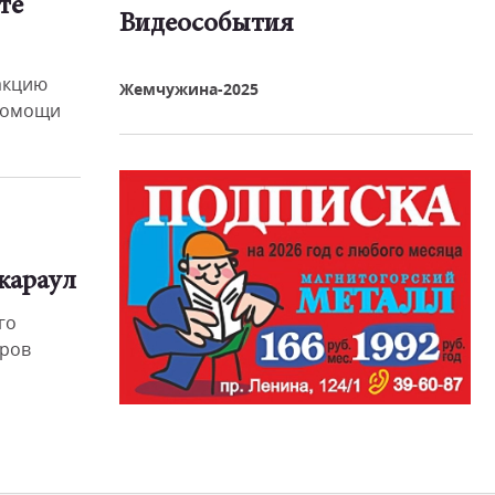
те
Видеособытия
реть видео
акцию
Жемчужина-2025
 помощи
караул
го
ёров