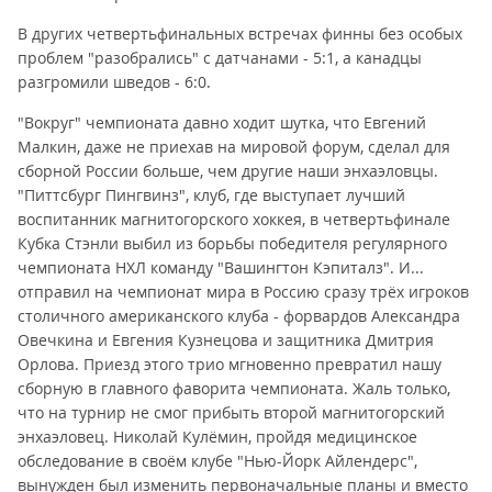
В других четвертьфинальных встречах финны без особых
проблем "разобрались" с датчанами - 5:1, а канадцы
разгромили шведов - 6:0.
"Вокруг" чемпионата давно ходит шутка, что Евгений
Малкин, даже не приехав на мировой форум, сделал для
сборной России больше, чем другие наши энхаэловцы.
"Питтсбург Пингвинз", клуб, где выступает лучший
воспитанник магнитогорского хоккея, в четвертьфинале
Кубка Стэнли выбил из борьбы победителя регулярного
чемпионата НХЛ команду "Вашингтон Кэпиталз". И...
отправил на чемпионат мира в Россию сразу трёх игроков
столичного американского клуба - форвардов Александра
Овечкина и Евгения Кузнецова и защитника Дмитрия
Орлова. Приезд этого трио мгновенно превратил нашу
сборную в главного фаворита чемпионата. Жаль только,
что на турнир не смог прибыть второй магнитогорский
энхаэловец. Николай Кулёмин, пройдя медицинское
обследование в своём клубе "Нью-Йорк Айлендерс",
вынужден был изменить первоначальные планы и вместо