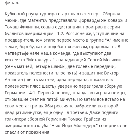
финал.
Кубковый раунд турнира стартовал в четверг. Сборная
Чехии, где Магнитку представляли форварды Ян Коварж и
Томаш Филиппи, сошла с дистанции, проиграв в серии
буллитов американцам - 1:2. Россияне же, уступившие на
предварительном этапе первое место в группе "А" именно
чехам, борьбу, как и подобает хозяевам, продолжают. В
четвертьфинале наша команда, где выступают два
хоккеиста "Металлурга" - нападающий Сергей Мозякин
(семь матчей, четыре шайбы, две голевые передачи,
показатель полезности плюс пять) и защитник Виктор
Антипин (шесть матчей, одна передача, показатель
полезности плюс шесть), уверенно переиграла сборную
Германии - 4:1. Первый период, правда, выиграли немцы,
открывшие счёт на пятой минуте. Но затем всё встало на
свои места: три шайбы россияне забросили во второй
двадцатиминутке, ещё одну - в третьей. Даже подвиги
голкипера сборной Германии Томаса Грайсса из
американского клуба "Нью-Йорк Айлендерс" соперника не
спасли от поражения.