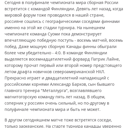
Сегодня в полуфинале чемпионата мира сборная России
встретится с командой Финляндии. Девять лет назад, когда
мировой форум тоже проводился в нашей стране,
россияне сошлись с географическими соседями финнами
именно на этой же стадии турнира. На нынешнем
чемпионате команда Суоми пока демонстрирует
впечатляющую победную поступь - восемь матчей, восемь
побед. Даже мощную сборную Канады финны обыграли
более чем убедительно - 4:0. В команде Финляндии
выделяется восемнадцатилетний форвард Патрик Лайне,
которому прочат первый или второй номер предстоящего
летом драфта новичков североамериканской НХЛ.
Прекрасно играет и двадцатилетний нападающий с
российскими корнями Александр Барков, сын бывшего
главного тренера "Металлурга", возглавлявшего
магнитогорскую команду пять лет назад. В общем,
соперник у россиян очень сильный, но по-другому в
полуфинале чемпионата мира и быть не может.
В другом сегодняшнем матче тоже встретятся соседи,
только заокеанские. На старте турнира канадцы уверенно