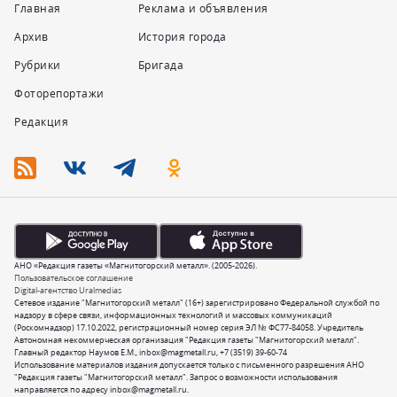
Главная
Реклама и объявления
Архив
История города
Рубрики
Бригада
Фоторепортажи
Редакция
АНО «Редакция газеты «Магнитогорский металл». (2005-2026).
Пользовательское соглашение
Digital-агентство Uralmedias
Сетевое издание "Магнитогорский металл" (16+) зарегистрировано Федеральной службой по
надзору в сфере связи, информационных технологий и массовых коммуникаций
(Роскомнадзор) 17.10.2022, регистрационный номер серия ЭЛ № ФС77-84058. Учредитель
Автономная некоммерческая организация "Редакция газеты "Магнитогорский металл".
Главный редактор Наумов Е.М.,
inbox@magmetall.ru
,
+7 (3519) 39-60-74
Использование материалов издания допускается только с письменного разрешения АНО
"Редакция газеты "Магнитогорский металл". Запрос о возможности использования
направляется по адресу
inbox@magmetall.ru
.